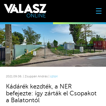
☰
2021.09.06. | Zsuppán András |
sztori
Kádárék kezdték, a NER
befejezte: így zárták el Csopakot
a Balatontól