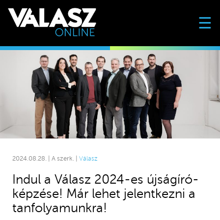
☰
2024.08.28. | A szerk. |
Válasz
Indul a Válasz 2024-es újságíró-
képzése! Már lehet jelentkezni a
tanfolyamunkra!