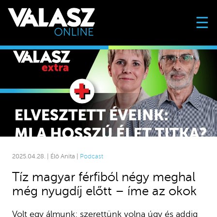
☰
2025.04.28. | Élő Anita |
Podcast
Tíz magyar férfiból négy meghal
még nyugdíj előtt – íme az okok
Volt egy álmunk: szerettünk volna úgy és addig