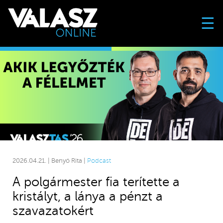
☰
2026.04.21. | Benyó Rita |
Podcast
A polgármester fia terítette a
kristályt, a lánya a pénzt a
szavazatokért