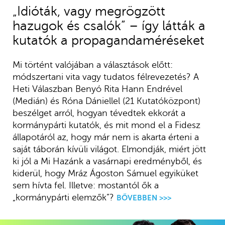
„Idióták, vagy megrögzött
hazugok és csalók” – így látták a
kutatók a propagandaméréseket
Mi történt valójában a választások előtt:
módszertani vita vagy tudatos félrevezetés? A
Heti Válaszban Benyó Rita Hann Endrével
(Medián) és Róna Dániellel (21 Kutatóközpont)
beszélget arról, hogyan tévedtek ekkorát a
kormánypárti kutatók, és mit mond el a Fidesz
állapotáról az, hogy már nem is akarta érteni a
saját táborán kívüli világot. Elmondják, miért jött
ki jól a Mi Hazánk a vasárnapi eredményből, és
kiderül, hogy Mráz Ágoston Sámuel egyiküket
sem hívta fel. Illetve: mostantól ők a
„kormánypárti elemzők”?
BŐVEBBEN >>>