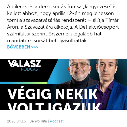
A dílerek és a demokraták furcsa „kiegyezése” is
kellett ahhoz, hogy április 12-én meg lehessen
törni a szavazatvásárlás rendszerét – állítja Tímár
Áron, a Szavazat ára alkotója. A De! akciócsoport
számításai szerint őrszemeik legalább hat
mandátum sorsát befolyásolhatták.
BŐVEBBEN >>>
2026.04.16. | Benyó Rita |
Podcast