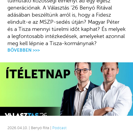
túlmutató közösségi élményt ad egy egész
generációnak. A Választás ’26 Benyó Ritával
adásában beszéltünk arról is, hogy a Fidesz
elindult-e az MSZP-sedés útján? Magyar Péter
és a Tisza mennyi türelmi időt kaphat? És melyek
a legfontosabb intézkedések, amelyeket azonnal
meg kell lépnie a Tisza-kormánynak?
BŐVEBBEN >>>
2026.04.10. | Benyó Rita |
Podcast