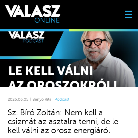
☰
2026.06.05. | Benyó Rita |
Podcast
Sz. Bíró Zoltán: Nem kell a
csizmát az asztalra tenni, de le
kell válni az orosz energiáról