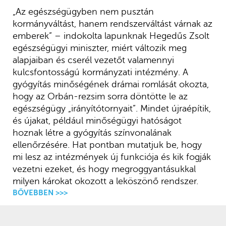
„Az egészségügyben nem pusztán
kormányváltást, hanem rendszerváltást várnak az
emberek” – indokolta lapunknak Hegedűs Zsolt
egészségügyi miniszter, miért változik meg
alapjaiban és cserél vezetőt valamennyi
kulcsfontosságú kormányzati intézmény. A
gyógyítás minőségének drámai romlását okozta,
hogy az Orbán-rezsim sorra döntötte le az
egészségügy „irányítótornyait”. Mindet újraépítik,
és újakat, például minőségügyi hatóságot
hoznak létre a gyógyítás színvonalának
ellenőrzésére. Hat pontban mutatjuk be, hogy
mi lesz az intézmények új funkciója és kik fogják
vezetni ezeket, és hogy megroggyantásukkal
milyen károkat okozott a leköszönő rendszer.
BŐVEBBEN >>>