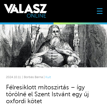
☰
2024.10.11. | Borbás Barna |
Kult
Félresiklott mítoszirtás – így
törölné el Szent Istvánt egy új
oxfordi kötet