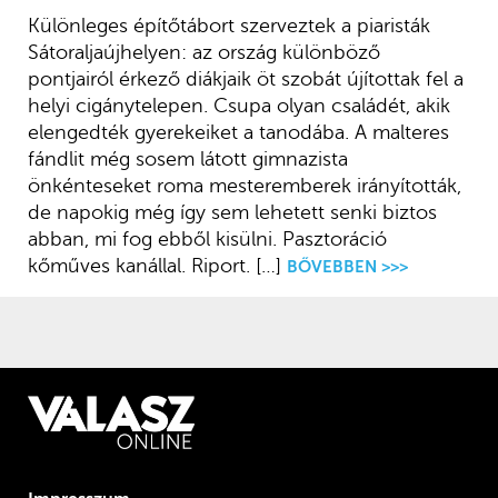
Különleges építőtábort szerveztek a piaristák
Sátoraljaújhelyen: az ország különböző
pontjairól érkező diákjaik öt szobát újítottak fel a
helyi cigánytelepen. Csupa olyan családét, akik
elengedték gyerekeiket a tanodába. A malteres
fándlit még sosem látott gimnazista
önkénteseket roma mesteremberek irányították,
de napokig még így sem lehetett senki biztos
abban, mi fog ebből kisülni. Pasztoráció
kőműves kanállal. Riport. […]
BŐVEBBEN >>>