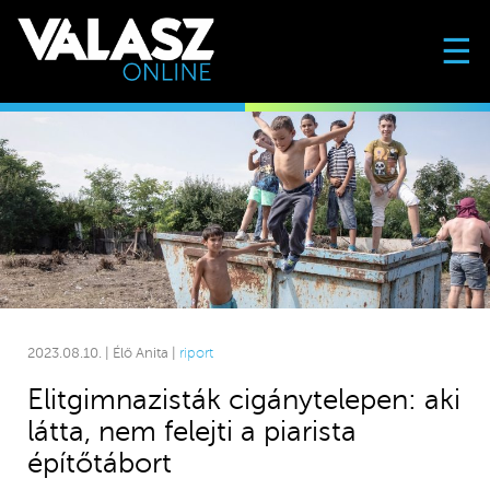
☰
2023.08.10. | Élő Anita |
riport
Elitgimnazisták cigánytelepen: aki
látta, nem felejti a piarista
építőtábort