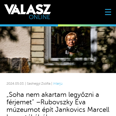
☰
2024.05.03. | Sashegyi Zsófia |
Interjú
„Soha nem akartam legyőzni a
férjemet” –Rubovszky Éva
múzeumot épít Jankovics Marcell