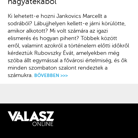
hagyatékából
Ki lehetett-e hozni Jankovics Marcellt a
sodrából? Lábujjhelyen kellett-e járni körülötte,
amikor alkotott? Mi volt számára az igazi
elismerés és hogyan pihent? Többek között
erről, valamint azokról a történelem előtti időkről
kérdeztük Rubovszky Évát, amelyekben még
szóba állt egymással a fővárosi értelmiség, és ők
minden szombaton szalont rendeztek a
számukra.
BŐVEBBEN >>>