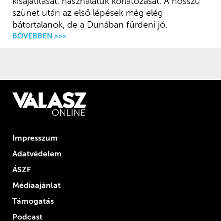
kisajátítását, használatuk korlátozását. A hosszú
szünet után az első lépések még elég
bátortalanok, de a Dunában fürdeni jó.
BŐVEBBEN >>>
Impresszum
Adatvédelem
ÁSZF
Médiaajánlat
Támogatás
Podcast