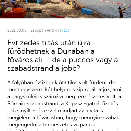
2021.08.06. | Zsuppán András |
sztori
Évtizedes tiltás után újra
fürödhetnek a Dunában a
fővárosiak – de a puccos vagy a
szabadstrand a jobb?
A folyóban évtizedek óta tilos volt fürdeni, de
most egyszerre két helyen is kipróbálhatjuk, ami
a nagyszüleink számára még természetes volt: a
Rómain szabadstrand, a Kopaszi-gátnál fizetős
plázs nyílt – és ezzel mindjárt az a vita is
megjelent a fővárosban, hogy mennyire szabad
megengedni a természetes vízpartok