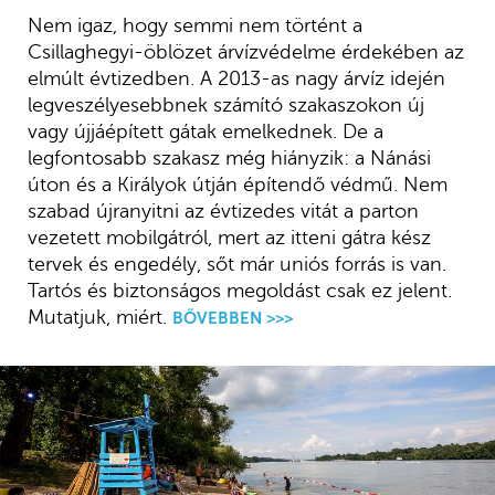
Nem igaz, hogy semmi nem történt a
Csillaghegyi-öblözet árvízvédelme érdekében az
elmúlt évtizedben. A 2013-as nagy árvíz idején
legveszélyesebbnek számító szakaszokon új
vagy újjáépített gátak emelkednek. De a
legfontosabb szakasz még hiányzik: a Nánási
úton és a Királyok útján építendő védmű. Nem
szabad újranyitni az évtizedes vitát a parton
vezetett mobilgátról, mert az itteni gátra kész
tervek és engedély, sőt már uniós forrás is van.
Tartós és biztonságos megoldást csak ez jelent.
Mutatjuk, miért.
BŐVEBBEN >>>