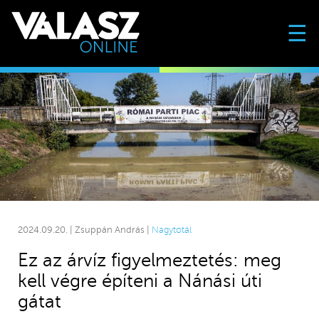
☰
2024.09.20. | Zsuppán András |
Nagytotál
Ez az árvíz figyelmeztetés: meg
kell végre építeni a Nánási úti
gátat