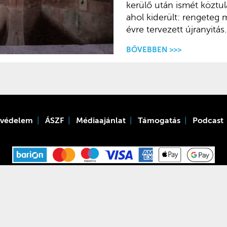
kerülő után ismét köztul
ahol kiderült: rengeteg 
évre tervezett újranyitás.
BŐVEBBEN >>>
tvédelem
ÁSZF
Médiaajánlat
Támogatás
Podcast