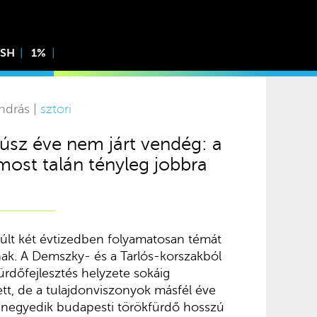
ISH
1%
ndrás |
sztori
úsz éve nem járt vendég: a
most talán tényleg jobbra
últ két évtizedben folyamatosan témát
nak. A Demszky- és a Tarlós-korszakból
ürdőfejlesztés helyzete sokáig
t, de a tulajdonviszonyok másfél éve
 negyedik budapesti törökfürdő hosszú