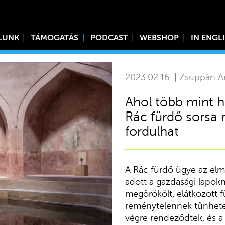
LUNK
TÁMOGATÁS
PODCAST
WEBSHOP
IN ENGL
2023.02.16. | Zsuppán A
Ahol több mint h
Rác fürdő sorsa 
fordulhat
A Rác fürdő ügye az elm
adott a gazdasági lapok
megörökölt, elátkozott f
reménytelennek tűnhetet
végre rendeződtek, és a