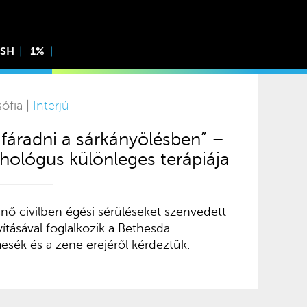
ISH
1%
ófia |
Interjú
 fáradni a sárkányölésben” –
chológus különleges terápiája
nő civilben égési sérüléseket szenvedett
tásával foglalkozik a Bethesda
ék és a zene erejéről kérdeztük.