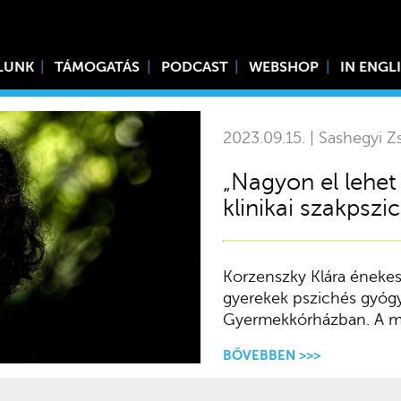
LUNK
TÁMOGATÁS
PODCAST
WEBSHOP
IN ENGL
2023.09.15. | Sashegyi Zs
„Nagyon el lehet
klinikai szakpszi
Korzenszky Klára énekes
gyerekek pszichés gyógyí
Gyermekkórházban. A mes
BŐVEBBEN >>>