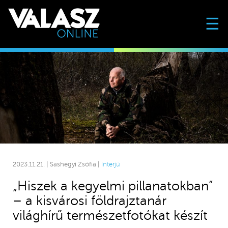
☰
2023.11.21. | Sashegyi Zsófia |
Interjú
„Hiszek a kegyelmi pillanatokban”
– a kisvárosi földrajztanár
világhírű természetfotókat készít