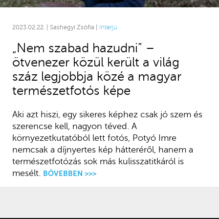
2023.02.22. | Sashegyi Zsófia |
Interjú
„Nem szabad hazudni” –
ötvenezer közül került a világ
száz legjobbja közé a magyar
természetfotós képe
Aki azt hiszi, egy sikeres képhez csak jó szem és
szerencse kell, nagyon téved. A
környezetkutatóból lett fotós, Potyó Imre
nemcsak a díjnyertes kép hátteréről, hanem a
természetfotózás sok más kulisszatitkáról is
mesélt.
BŐVEBBEN >>>