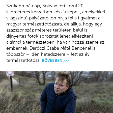
Szűkebb pátriája, Soltvadkert körül 20
kilométeres körzetben készíti képeit, amelyekkel
világszintű pályázatokon hívja fel a figyelmet a
magyar természetfotózásra, de állítja, hogy egy
százszor száz méteres területen belül is
díjnyertes fotók sorozatát lehet elkészíteni
akárhol a természetben, ha van hozzá szeme az
embernek. Daróczi Csaba Máté Bencénél is
többször – idén hetedszerre – lett az év
természetfotósa.
BŐVEBBEN >>>