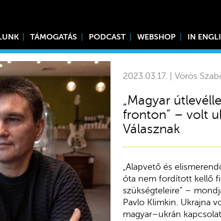
LUNK
TÁMOGATÁS
PODCAST
WEBSHOP
IN ENGL
2023.03.17. | Vörös Szab
„Magyar útlevéll
fronton” – volt 
Válasznak
„Alapvető és elismerend
óta nem fordított kellő 
szükségteleire” – mondja
Pavlo Klimkin. Ukrajna v
magyar–ukrán kapcsolat