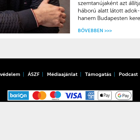
szemtanújaként azt állítj
háború alatt látott adok
hanem Budapesten kere
BŐVEBBEN >>>
tvédelem
ÁSZF
Médiaajánlat
Támogatás
Podcast