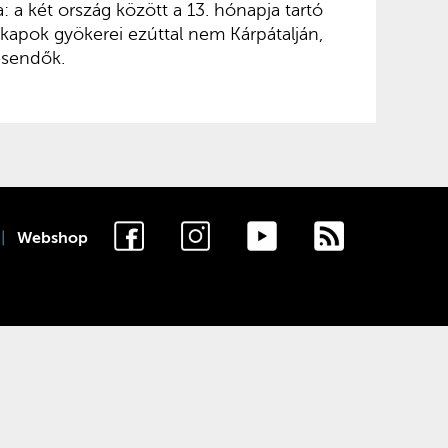
a: a két ország között a 13. hónapja tartó
-kapok gyökerei ezúttal nem Kárpátalján,
sendők.
Webshop