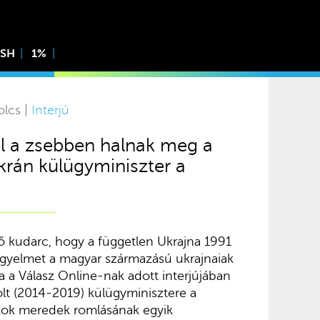
ISH
1%
olcs |
Interjú
el a zsebben halnak meg a
ukrán külügyminiszter a
ő kudarc, hogy a független Ukrajna 1991
figyelmet a magyar származású ukrajnaiak
 a Válasz Online-nak adott interjújában
olt (2014-2019) külügyminisztere a
ok meredek romlásának egyik