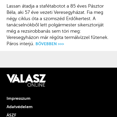
Lassan átadja a stafétabotot a 85 éves Pásztor
Béla, aki 57 éve vezeti Veresegyházat. Fia meg
négy ciklus óta a szomszéd Erdőkertest. A
tanácselnökből lett polgármester sikersztoriját
még a rezsirobbanás sem töri meg:
Veresegyházon már régóta termálvízzel fűtenek.
Páros interjú.
BŐVEBBEN >>>
Impresszum
Adatvédelem
ÁSZF