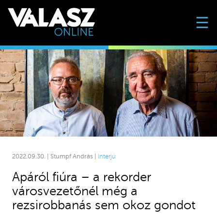
☰
2022.09.30. | Stumpf András |
Interjú
Apáról fiúra – a rekorder
városvezetőnél még a
rezsirobbanás sem okoz gondot