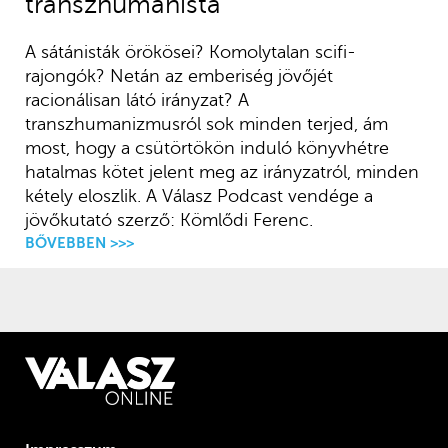
transzhumanista
A sátánisták örökösei? Komolytalan scifi-
rajongók? Netán az emberiség jövőjét
racionálisan látó irányzat? A
transzhumanizmusról sok minden terjed, ám
most, hogy a csütörtökön induló könyvhétre
hatalmas kötet jelent meg az irányzatról, minden
kétely eloszlik. A Válasz Podcast vendége a
jövőkutató szerző: Kömlődi Ferenc.
BŐVEBBEN >>>