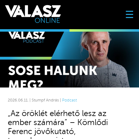
☰
2026.06.11. | Stumpf András |
Podcast
„Az öröklét elérhető lesz az
ember számára” – Kömlődi
Ferenc jövőkutató,