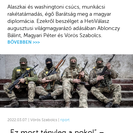
Alaszkai és washingtoni csúcs, munkácsi
rakétatámadás, égő Barátság meg a magyar
diplomácia. Ezekről beszélget a HetiVálasz
augusztusi világmagyarázó adásában Ablonczy
Bálint, Magyari Péter és Vörös Szabolcs.
BŐVEBBEN >>>
2022.03.07. | Vörös Szabolcs |
riport
„Ez most tényleg a pokol” –