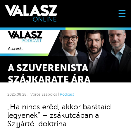
☰
2025.08.28. | Vörös Szabolcs |
Podcast
„Ha nincs erőd, akkor barátaid
legyenek” – zsákutcában a
Szijjártó-doktrína