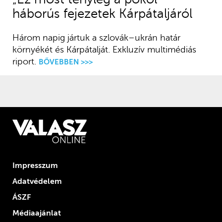
háborús fejezetek Kárpátaljáról
Három napig jártuk a szlovák–ukrán határ
környékét és Kárpátalját. Exkluzív multimédiás
riport.
BŐVEBBEN >>>
Impresszum
Adatvédelem
ÁSZF
Médiaajánlat