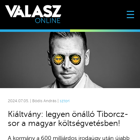
☰
2024.07.05. | Bódis András |
sztori
Kiáltvány: legyen önálló Tiborcz-
sor a magyar költségvetésben!
A kormány a 600 milliárdos irodaügy után újabb