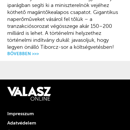
iparágban segíti ki a miniszterelnök vejéhez
köthető magántőkealapos csapatot. Gigantikus
naperőműveket vásárol fel tőlük – a
tranzakciósorozat végösszege akár 150–200
milliárd is lehet. A történelmi helyzethez
történelmi indítvány dukál: javasoljuk, hogy
legyen önálló Tiborcz-sor a költségvetésben!
BŐVEBBEN >>>
Impresszum
Adatvédelem