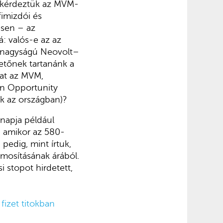
egkérdeztük az MVM-
fimizdói és
esen – az
: valós-e az az
ya nagyságú Neovolt–
hetőnek tartanánk a
kat az MVM,
an Opportunity
k az országban)?
ónapja például
 amikor az 580-
pedig, mint írtuk,
amosításának árából.
 stopot hirdetett,
fizet titokban