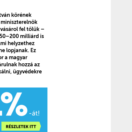
István körének
 miniszterelnök
ásárol fel tőlük –
50–200 milliárd is
lmi helyzethez
ne lopjanak. Ez
or a magyar
árulnak hozzá az
kálni, ügyvédekre