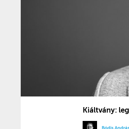
Kiáltvány: l
Bódis Andrá