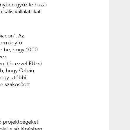
enyben győz le hazai
ikális vállalatokat.
piacon”. Az
kormányfő
te be, hogy 1000
vez
ni (és ezzel EU-s)
bb, hogy Orbán
hogy utóbbi
e szakosított
ló projektcégeket,
lat első lépésben