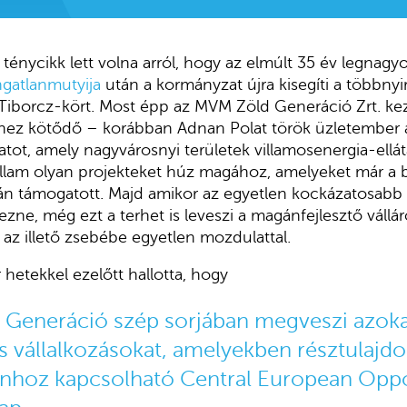
g ténycikk lett volna arról, hogy az elmúlt 35 év legnag
ngatlanmutyija
után a kormányzat újra kisegíti a többn
iborcz-kört. Most épp az MVM Zöld Generáció Zrt. kezd
hez kötődő – korábban Adnan Polat török üzletember ált
t, amely nagyvárosnyi területek villamosenergia-ellátásá
állam olyan projekteket húz magához, amelyeket már a 
án támogatott. Majd amikor az egyetlen kockázatosabb fá
ne, még ezt a terhet is leveszi a magánfejlesztő vállár
 az illető zsebébe egyetlen mozdulattal.
 hetekkel ezelőtt hallotta, hogy
Generáció szép sorjában megveszi azoka
vállalkozásokat, amelyekben résztulajdo
ánhoz kapcsolható Central European Oppo