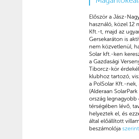
Magántőkeal
Először a Jász-Nag
használó, közel 12 
Kft.-t, majd az ugy
Gersekaráton is akt
nem közvetlenül, ha
Solar kft.-ken keres
a Gazdasági Verseny
Tiborcz-kör érdeké
klubhoz tartozó, vi
a PolSolar Kft.-nek,
(Alderaan SolarPark K
ország legnagyobb 
térségében lévő, ta
helyeztek el, és ezz
által előállított vi
beszámolója
szerint