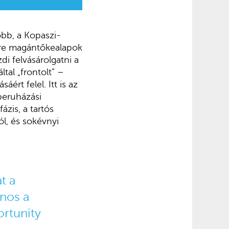
yobb, a Kopaszi-
yire magántőkealapok
i felvásárolgatni a
al „frontolt” –
ért felel. Itt is az
beruházási
zis, a tartós
ól, és sokévnyi
t a
nos a
rtunity