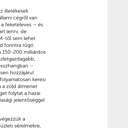
 illetékesek
llami cégről van
 a feketeleves – és
art lenni, de
VM-től sem lehet
d forintra rúgó
a 150-200 milliárdos
észletgazdagabb,
 összhangban –
ősen hozzájárul
folyamatosan keresi
a a zöld átmenet
et folytat a hazai
asági jelentőséggel
 végezzük a
üzleti sérelmekre,