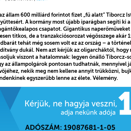
 állam 600 milliárd forintot fizet „fű alatt” Tiborcz 
üttesért. A kormány most újabb iparágban segíti ki a
gántőkealapos csapatot. Gigantikus naperőműveket v
esen titkos, de a tranzakciósorozat végösszege akár 1
ádbarát tehát még sosem volt ez az ország – a történe
dítvány dukál. Nem azt kérjük az oligarcháktól, hogy 
asoljuk viszont a hatalomnak: legyen önálló Tiborcz-s
gy az állampolgárok pontosan tudhatnák, mennyivel j
vőjéhez, nekik meg nem kellene annyit trükközni, buj
indenkinek egyszerűbb lenne az élete. Vélemény.