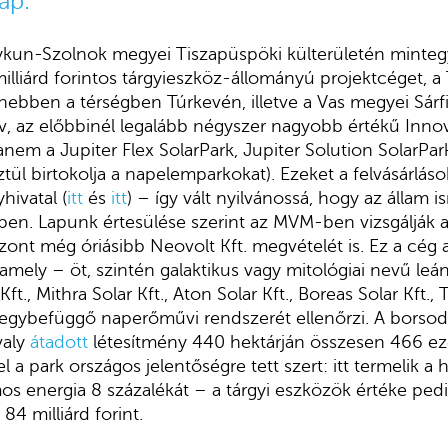
ap.
ykun-Szolnok megyei Tiszapüspöki külterületén minteg
milliárd forintos tárgyieszköz-állományú projektcéget, a
anebben a térségben Túrkevén, illetve a Vas megyei Sár
ív, az előbbinél legalább négyszer nagyobb értékű Innovo
nem a Jupiter Flex SolarPark, Jupiter Solution SolarPa
ztül birtokolja a napelemparkokat). Ezeket a felvásárlás
hivatal (
itt
és
itt
) – így vált nyilvánossá, hogy az állam 
ben. Lapunk értesülése szerint az MVM-ben vizsgálják
szont még óriásibb Neovolt Kft. megvételét is. Ez a cég
 amely – öt, szintén galaktikus vagy mitológiai nevű leá
ft., Mithra Solar Kft., Aton Solar Kft., Boreas Solar Kft., 
egybefüggő naperőművi rendszerét ellenőrzi. A borsod
valy
átadott
létesítmény 440 hektárján összesen 466 ez
el a park országos jelentőségre tett szert: itt termelik 
llamos energia 8 százalékát – a tárgyi eszközök értéke ped
84 milliárd forint.