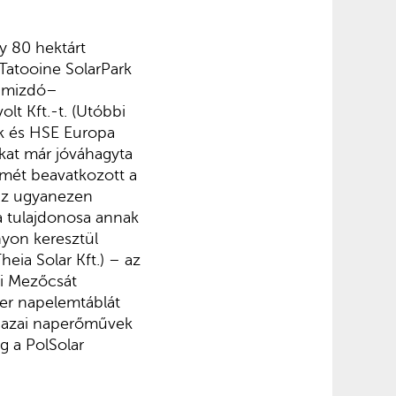
y 80 hektárt
 Tatooine SolarPark
fimizdó–
lt Kft.-t. (Utóbbi
rk és HSE Europa
okat már jóváhagyta
ismét beavatkozott a
 az ugyanezen
 a tulajdonosa annak
nyon keresztül
Theia Solar Kft.) – az
i Mezőcsát
er napelemtáblát
a hazai naperőművek
ig a PolSolar