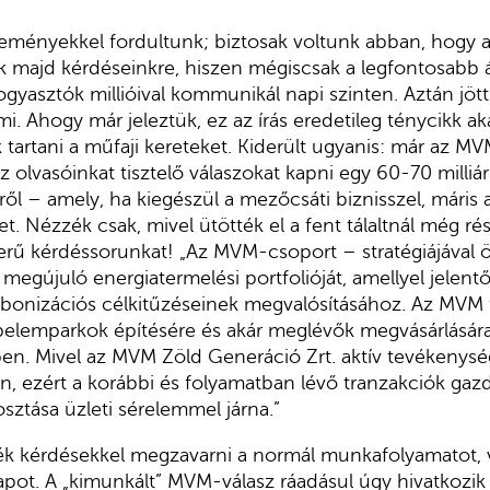
ményekkel fordultunk; biztosak voltunk abban, hogy az
 majd kérdéseinkre, hiszen mégiscsak a legfontosabb á
ogyasztók millióival kommunikál napi szinten. Aztán jött
ami. Ahogy már jeleztük, ez az írás eredetileg ténycikk ak
tartani a műfaji kereteket. Kiderült ugyanis: már az M
z olvasóinkat tisztelő válaszokat kapni egy 60-70 milliár
ől – amely, ha kiegészül a mezőcsáti biznisszel, máris 
t. Nézzék csak, mivel ütötték el a fent tálaltnál még r
zerű kérdéssorunkat! „Az MVM-csoport – stratégiájával
 megújuló energiatermelési portfolióját, amellyel jelent
bonizációs célkitűzéseinek megvalósításához. Az MVM 
pelemparkok építésére és akár meglévők megvásárlásár
en. Mivel az MVM Zöld Generáció Zrt. aktív tevékenység
 ezért a korábbi és folyamatban lévő tranzakciók gazd
sztása üzleti sérelemmel járna.”
ssék kérdésekkel megzavarni a normál munkafolyamatot,
apot. A „kimunkált” MVM-válasz ráadásul úgy hivatkozik 