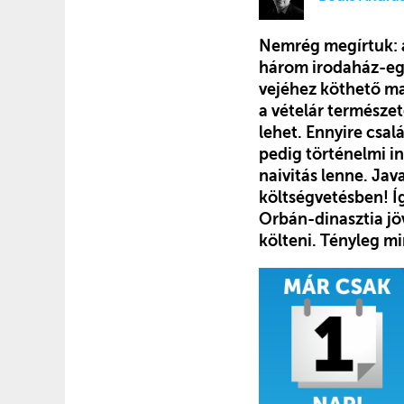
Nemrég megírtuk: az
három irodaház-egy
vejéhez köthető ma
a vételár természet
lehet. Ennyire csal
pedig történelmi in
naivitás lenne. Jav
költségvetésben! Í
Orbán-dinasztia jö
költeni. Tényleg m