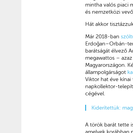
mintha valós piaci 
és nemzetközi vevője
Hát akkor tisztázzuk
Már 2018-ban
szól
Erdoğan–Orbán-ten
barátságát élvező A
megawattos – azaz 
Magyarországon. Kés
állampolgárságot
ka
Viktor hat éve kínai 
napkollektor-telepí
cégével.
Kiderítettük: mag
A török barát tette 
amelyek korábban m