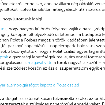
műveletekről lenne szó, ahol az állami cég öldöklő vers
lölteket, illetve kíméletlen ártárgyalások után szerez un
, hogy jutottunk idáig!
tunk
, hogy nagyon különös folyamat zajlik a hazai „zöld
gely közepén elhelyezkedő üzletember, a budapesti 
dnan Polat a Forbes magazin török kiadásában jelentet
„fél paksnyi” kapacitású – napelempark-hálózatot szer
őbb bizonyítottuk, hogy a Polat család egyes tagjai itte
ptak
a gazdasági lehetőségek mellé, ám ennél fontosa
tárgyalásaira is
magával vitte
a török nagyvállalkozót – 
tési szerződést kössön az ázsiai szuperhatalom egyik err
yar állampolgárságot kapott a Polat család
is a dolgát: szisztematikusan felvásárolta azokat az önál
egszerezték a szükséges naperőművi engedélyeket. Po