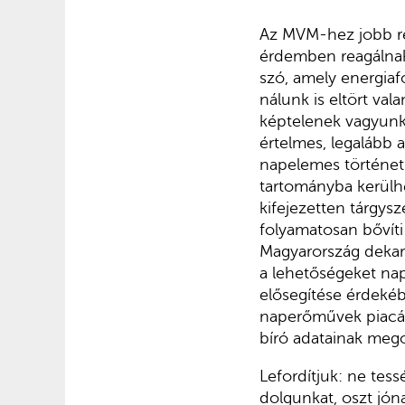
Az MVM-hez jobb re
érdemben reagálnak
szó, amely energiaf
nálunk is eltört val
képtelenek vagyunk 
értelmes, legalább a
napelemes történetr
tartományba kerülhe
kifejezetten tárgys
folyamatosan bővíti
Magyarország dekar
a lehetőségeket na
elősegítése érdekéb
naperőművek piacán,
bíró adatainak mego
Lefordítjuk: ne te
dolgunkat, oszt jón