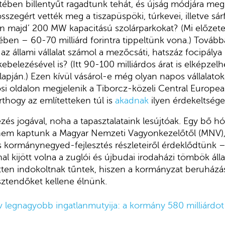
tében billentyűt ragadtunk tehát, és újság módjára m
sszegért vették meg a tiszapüspöki, túrkevei, illetve sár
en majd’ 200 MW kapacitású szolárparkokat? (Mi előzet
ben – 60-70 milliárd forintra tippeltünk vona.) Továbbá
az állami vállalat számol a mezőcsáti, hatszáz focipál
belezésével is? (Itt 90-100 milliárdos árat is elképzel
lapján.) Ezen kívül vásárol-e még olyan napos vállalato
si oldalon megjelenik a Tiborcz-közeli Central Europe
thogy az említetteken túl is
akadnak
ilyen érdekeltsége
ezés jogával, noha a tapasztalataink lesújtóak. Egy bő h
nem kaptunk a Magyar Nemzeti Vagyonkezelőtől (MNV),
os kormánynegyed-fejlesztés részleteiről érdeklődtünk – 
l kijött volna a zuglói és újbudai irodaházi tömbök áll
tten indokoltnak tűntek, hiszen a kormányzat beruházási
 esztendőket kellene élnünk.
év legnagyobb ingatlanmutyija: a kormány 580 milliárdot 