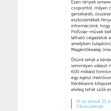
Ezen tények ismere
csoporttól: milyen ö
gersekaráti, összes
eszközértékek fényé
információnk, hogy 
PolSolar-művek beke
látható cégadatok a
amelyben tulajdono
Magántőkealap (mer
Éltünk tehát a kérd
semmilyen választ 
600 milliárd forint
egy egész metróvona
Kérdéseink kifejeze
elvileg tehát szűk
Itt az elmúlt 35 
Tiborczéknak