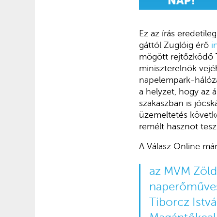
Ez az írás eredetile
gáttól Zuglóig érő
i
mögött rejtőzködő T
miniszterelnök vejé
napelempark-hálózato
a helyzet, hogy az 
szakaszban is jócsk
üzemeltetés következ
remélt hasznot tesz
A Válasz Online már
az MVM Zöld 
naperőműves 
Tiborcz Istv