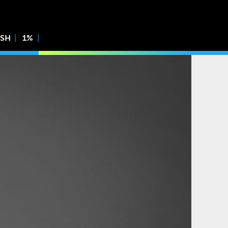
ISH
1%