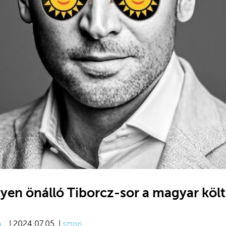
egyen önálló Tiborcz-sor a magyar köl
s
| 2024.07.05. |
sztori