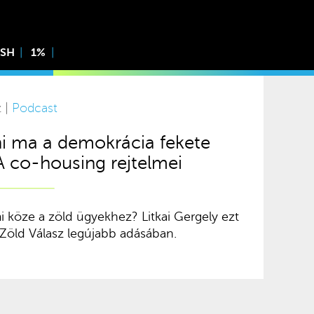
ISH
1%
z |
Podcast
ni ma a demokrácia fekete
A co-housing rejtelmei
i köze a zöld ügyekhez? Litkai Gergely ezt
 Zöld Válasz legújabb adásában.