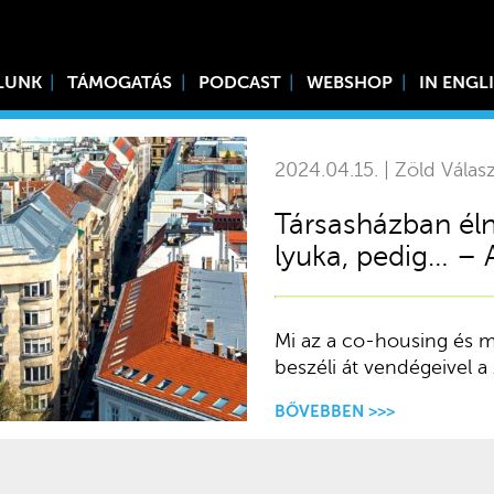
LUNK
TÁMOGATÁS
PODCAST
WEBSHOP
IN ENGL
2024.04.15. | Zöld Válas
Társasházban él
lyuka, pedig… – 
Mi az a co-housing és m
beszéli át vendégeivel a
BŐVEBBEN >>>