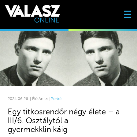
☰
2024.06.26. | Élő Anita |
Portré
Egy titkosrendőr négy élete – a
III/6. Osztálytól a
gyermekklinikáig