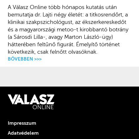
A Válasz Online több hónapos kutatás után
bemutatja dr. Lajti négy életét: a titkosrendőrt, a
klinikai szakpszichológust, az ékszerkereskedőt
és a magyarországi metoo-t kirobbantó botrány
(a Sárosdi Lilla-, avagy Marton László-ügy)
hátterében feltűnő figurát. Émelyítő történet
következik, csak felnőtt olvasóknak.
BŐVEBBEN >>>
Impresszum
Adatvédelem