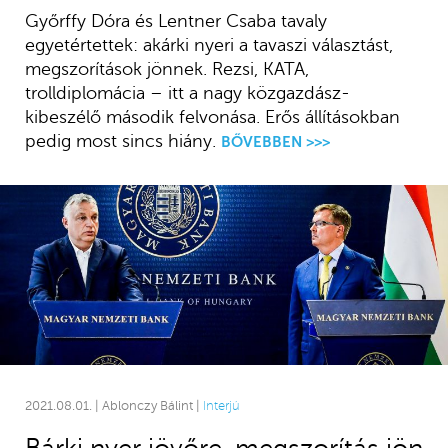
Győrffy Dóra és Lentner Csaba tavaly
egyetértettek: akárki nyeri a tavaszi választást,
megszorítások jönnek. Rezsi, KATA,
trolldiplomácia – itt a nagy közgazdász-
kibeszélő második felvonása. Erős állításokban
pedig most sincs hiány.
BŐVEBBEN >>>
2021.08.01. | Ablonczy Bálint |
Interjú