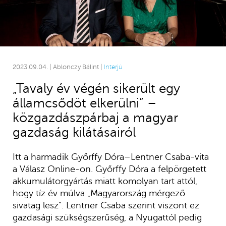
2023.09.04. | Ablonczy Bálint |
Interjú
„Tavaly év végén sikerült egy
államcsődöt elkerülni” –
közgazdászpárbaj a magyar
gazdaság kilátásairól
Itt a harmadik Győrffy Dóra–Lentner Csaba-vita
a Válasz Online-on. Győrffy Dóra a felpörgetett
akkumulátorgyártás miatt komolyan tart attól,
hogy tíz év múlva „Magyarország mérgező
sivatag lesz”. Lentner Csaba szerint viszont ez
gazdasági szükségszerűség, a Nyugattól pedig