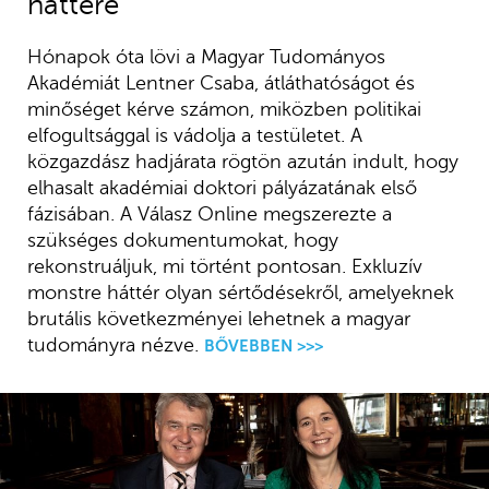
háttere
Hónapok óta lövi a Magyar Tudományos
Akadémiát Lentner Csaba, átláthatóságot és
minőséget kérve számon, miközben politikai
elfogultsággal is vádolja a testületet. A
közgazdász hadjárata rögtön azután indult, hogy
elhasalt akadémiai doktori pályázatának első
fázisában. A Válasz Online megszerezte a
szükséges dokumentumokat, hogy
rekonstruáljuk, mi történt pontosan. Exkluzív
monstre háttér olyan sértődésekről, amelyeknek
brutális következményei lehetnek a magyar
tudományra nézve.
BŐVEBBEN >>>