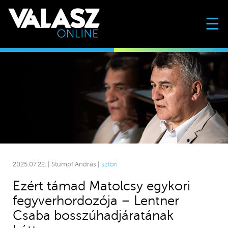
☰
2025.07.22. | Stumpf András |
sztori
Ezért támad Matolcsy egykori
fegyverhordozója – Lentner
Csaba bosszúhadjáratának