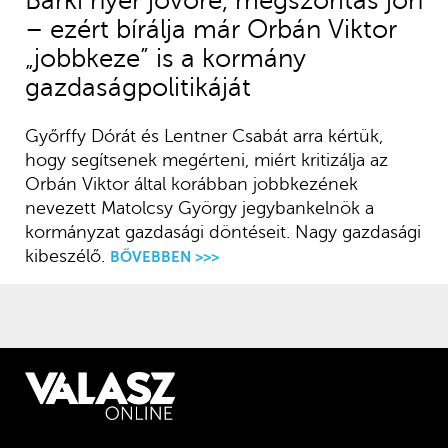
Bárki nyer jövőre, megszorítás jön
– ezért bírálja már Orbán Viktor
„jobbkeze” is a kormány
gazdaságpolitikáját
Győrffy Dórát és Lentner Csabát arra kértük,
hogy segítsenek megérteni, miért kritizálja az
Orbán Viktor által korábban jobbkezének
nevezett Matolcsy György jegybankelnök a
kormányzat gazdasági döntéseit. Nagy gazdasági
kibeszélő.
BŐVEBBEN >>>