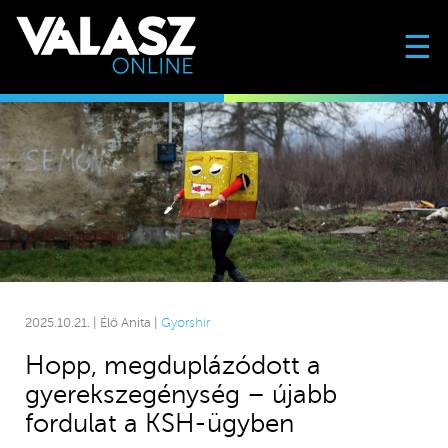
☰
2025.10.21. | Élő Anita |
Gyorshír
Hopp, megduplázódott a
gyerekszegénység – újabb
fordulat a KSH-ügyben