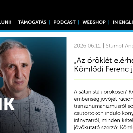
LUNK
TÁMOGATÁS
PODCAST
WEBSHOP
IN ENGL
2026.06.11. | Stumpf An
„Az öröklét elér
Kömlődi Ferenc 
A sátánisták örökösei? K
emberiség jövőjét racioná
transzhumanizmusról so
csütörtökön induló köny
irányzatról, minden kéte
jövőkutató szerző: Köml