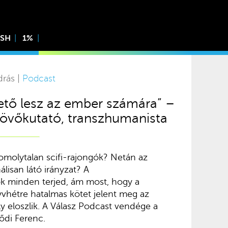
ISH
1%
drás |
Podcast
hető lesz az ember számára” –
jövőkutató, transzhumanista
omolytalan scifi-rajongók? Netán az
lisan látó irányzat? A
k minden terjed, ám most, hogy a
vhétre hatalmas kötet jelent meg az
ly eloszlik. A Válasz Podcast vendége a
ődi Ferenc.