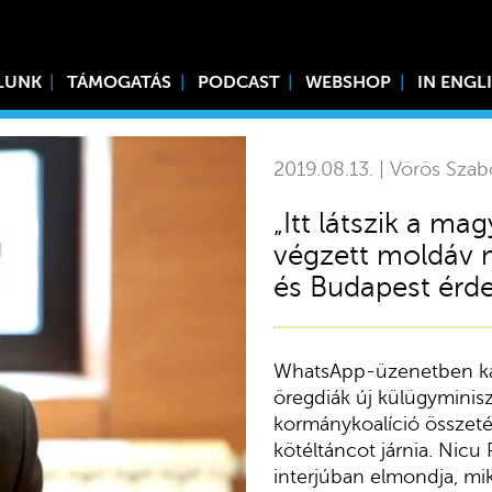
LUNK
TÁMOGATÁS
PODCAST
WEBSHOP
IN ENGL
2019.08.13. | Vörös Szab
„Itt látszik a m
végzett moldáv 
és Budapest érde
WhatsApp-üzenetben kap
öregdiák új külügyminisz
kormánykoalíció összetét
kötéltáncot járnia. Nicu
interjúban elmondja, mik