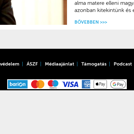
alma matere elleni magy
azonban kitekintünk és e
BŐVEBBEN >>>
tvédelem
ÁSZF
Médiaajánlat
Támogatás
Podcast