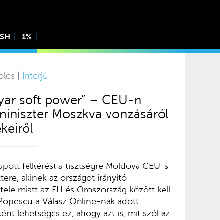
ISH
1%
olcs |
Interjú
agyar soft power” – CEU-n
miniszter Moszkva vonzásáról
keiről
ott felkérést a tisztségre Moldova CEU-s
tere, akinek az országot irányító
ele miatt az EU és Oroszország között kell
 Popescu a Válasz Online-nak adott
ént lehetséges ez, ahogy azt is, mit szól az