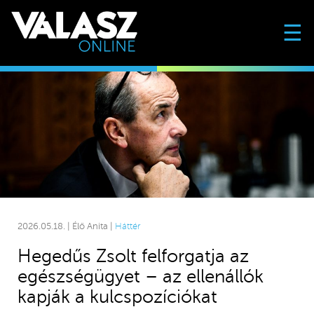
☰
2026.05.18. | Élő Anita |
Háttér
Hegedűs Zsolt felforgatja az
egészségügyet – az ellenállók
kapják a kulcspozíciókat