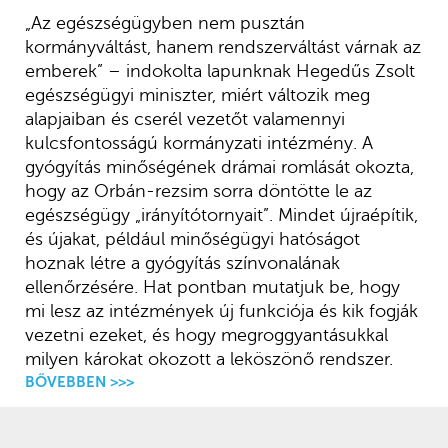
„Az egészségügyben nem pusztán
kormányváltást, hanem rendszerváltást várnak az
emberek” – indokolta lapunknak Hegedűs Zsolt
egészségügyi miniszter, miért változik meg
alapjaiban és cserél vezetőt valamennyi
kulcsfontosságú kormányzati intézmény. A
gyógyítás minőségének drámai romlását okozta,
hogy az Orbán-rezsim sorra döntötte le az
egészségügy „irányítótornyait”. Mindet újraépítik,
és újakat, például minőségügyi hatóságot
hoznak létre a gyógyítás színvonalának
ellenőrzésére. Hat pontban mutatjuk be, hogy
mi lesz az intézmények új funkciója és kik fogják
vezetni ezeket, és hogy megroggyantásukkal
milyen károkat okozott a leköszönő rendszer.
BŐVEBBEN >>>