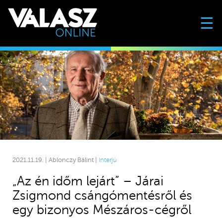
☰
2021.11.19. | Ablonczy Bálint |
Interjú
„Az én időm lejárt” – Járai
Zsigmond csángómentésről és
egy bizonyos Mészáros-cégről