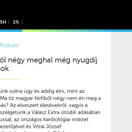
ISH
1%
Podcast
ból négy meghal még nyugdíj
kok
ünk volna úgy és addig élni, mint az
 Ma tíz magyar férfiből négy nem éri meg a
bás? Az elveszett életévekről, vagyis a
eszélgetünk a Válasz Extra ötödik adásában
ussal, az országos kardiológiai intézet
ezetőjével és Vitrai József