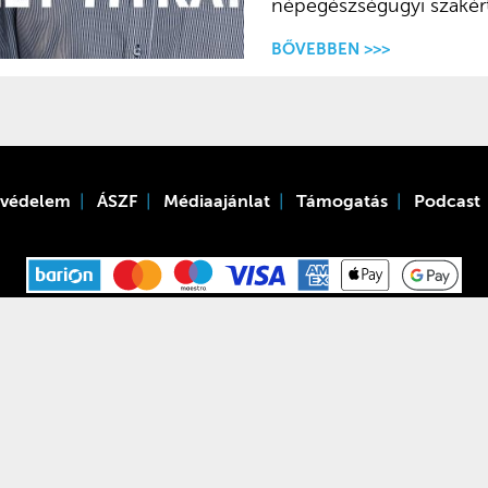
népegészségügyi szakért
BŐVEBBEN >>>
tvédelem
ÁSZF
Médiaajánlat
Támogatás
Podcast