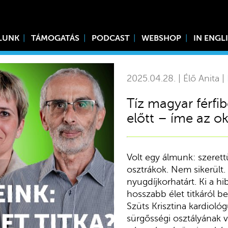
LUNK
TÁMOGATÁS
PODCAST
WEBSHOP
IN ENGL
2025.04.28. | Élő Anita |
Tíz magyar férfi
előtt – íme az o
Volt egy álmunk: szerett
osztrákok. Nem sikerült.
nyugdíjkorhatárt. Ki a hi
hosszabb élet titkáról b
Szüts Krisztina kardiológ
sürgősségi osztályának v