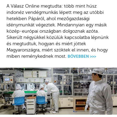
A Válasz Online megtudta: több mint húsz
indonéz vendégmunkás lépett meg az utóbbi
hetekben Pápáról, ahol mezőgazdasági
idénymunkát végeztek. Mindannyian egy másik
közép-európai országban dolgoznak azóta.
Sikerült négyükkel közülük kapcsolatba lépnünk
és megtudtuk, hogyan és miért jöttek
Magyarországra, miért szöktek el innen, és hogy
miben reménykednek most.
BŐVEBBEN >>>