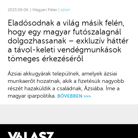
2023.09.06. | Magyari Péter |
sztori
Eladósodnak a világ másik felén,
hogy egy magyar futószalagnál
dolgozhassanak – exkluzív háttér
a távol-keleti vendégmunkások
tömeges érkezéséről
Ázsiai akkugyárak települnek, amelyek ázsiai
munkaerőt hozatnak, akik a fizetésük nagyobb
részét hazaküldik a családnak, Ázsiába. Íme a
magyar iparpolitika.
BŐVEBBEN >>>