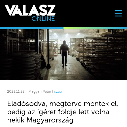
☰
2023.11.28. | Magyari Péter |
sztori
Eladósodva, megtörve mentek el,
pedig az ígéret földje lett volna
nekik Magyarország