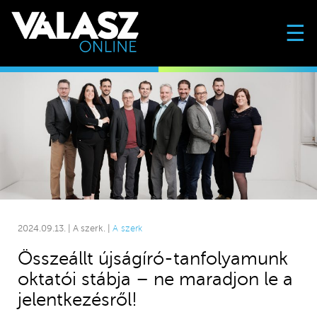
☰
2024.09.13. | A szerk. |
A szerk
Összeállt újságíró-tanfolyamunk
oktatói stábja – ne maradjon le a
jelentkezésről!