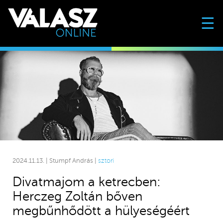
☰
2024.11.13. | Stumpf András |
sztori
Divatmajom a ketrecben:
Herczeg Zoltán bőven
megbűnhődött a hülyeségéért