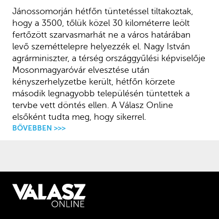
Jánossomorján hétfőn tüntetéssel tiltakoztak,
hogy a 3500, tőlük közel 30 kilométerre leölt
fertőzött szarvasmarhát ne a város határában
levő szeméttelepre helyezzék el. Nagy István
agrárminiszter, a térség országgyűlési képviselője
Mosonmagyaróvár elvesztése után
kényszerhelyzetbe került, hétfőn körzete
második legnagyobb településén tüntettek a
tervbe vett döntés ellen. A Válasz Online
elsőként tudta meg, hogy sikerrel.
BŐVEBBEN >>>