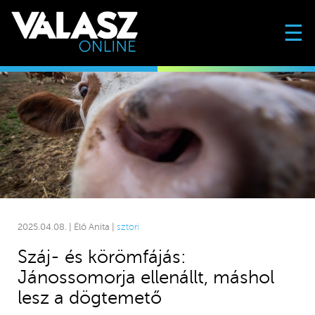
☰
2025.04.08. | Élő Anita |
sztori
Száj- és körömfájás:
Jánossomorja ellenállt, máshol
lesz a dögtemető