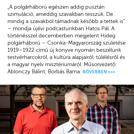
„A polgárháború egészen addig pusztán
szimuláció, ameddig szavakban tesszük. De
mindig a szavakból támadnak később a tettek is”
– mondja újévi podcastunkban Hatos Pál. A
történésszel decemberben megjelent Hideg
polgárháború – Csonka-Magyarország születése
1919–1922 című új könyve nyomán beszélünk
testvérharcokról, a kultúra alapjairól, túlélésről és
a magyar nyelv misztériumáról. Műsorvezető:
Ablonczy Bálint, Borbás Barna.
BŐVEBBEN >>>