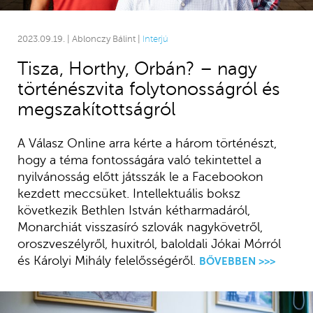
2023.09.19. | Ablonczy Bálint |
Interjú
Tisza, Horthy, Orbán? – nagy
történészvita folytonosságról és
megszakítottságról
A Válasz Online arra kérte a három történészt,
hogy a téma fontosságára való tekintettel a
nyilvánosság előtt játsszák le a Facebookon
kezdett meccsüket. Intellektuális boksz
következik Bethlen István kétharmadáról,
Monarchiát visszasíró szlovák nagykövetről,
oroszveszélyről, huxitról, baloldali Jókai Mórról
és Károlyi Mihály felelősségéről.
BŐVEBBEN >>>