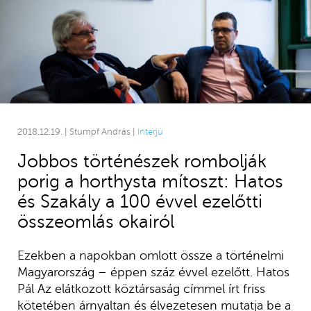
2018.12.19. | Stumpf András |
Interjú
Jobbos történészek rombolják
porig a horthysta mítoszt: Hatos
és Szakály a 100 évvel ezelőtti
összeomlás okairól
Ezekben a napokban omlott össze a történelmi
Magyarország – éppen száz évvel ezelőtt. Hatos
Pál Az elátkozott köztársaság címmel írt friss
kötetében árnyaltan és élvezetesen mutatja be a