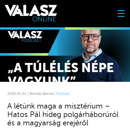
☰
2026.01.01. | Borbás Barna |
Podcast
A létünk maga a misztérium –
Hatos Pál hideg polgárháborúról
és a magyarság erejéről