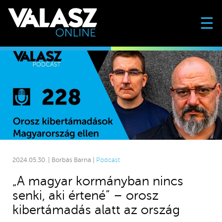
☰
2024.05.30. | Borbás Barna |
Podcast
„A magyar kormányban nincs
senki, aki értené” – orosz
kibertámadás alatt az ország