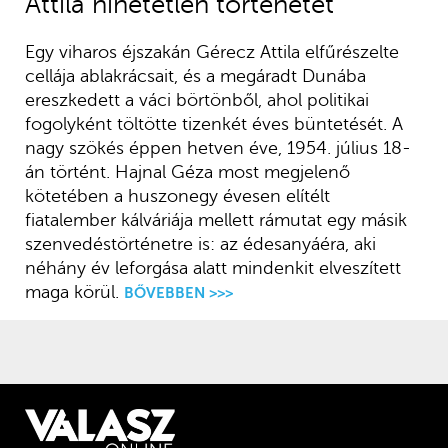
Attila hihetetlen történetét
Egy viharos éjszakán Gérecz Attila elfűrészelte
cellája ablakrácsait, és a megáradt Dunába
ereszkedett a váci börtönből, ahol politikai
fogolyként töltötte tizenkét éves büntetését. A
nagy szökés éppen hetven éve, 1954. július 18-
án történt. Hajnal Géza most megjelenő
kötetében a huszonegy évesen elítélt
fiatalember kálváriája mellett rámutat egy másik
szenvedéstörténetre is: az édesanyáéra, aki
néhány év leforgása alatt mindenkit elveszített
maga körül.
BŐVEBBEN >>>