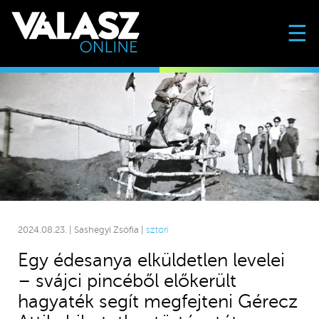
☰
2024.08.23. | Sashegyi Zsófia |
sztori
Egy édesanya elküldetlen levelei
– svájci pincéből előkerült
hagyaték segít megfejteni Gérecz