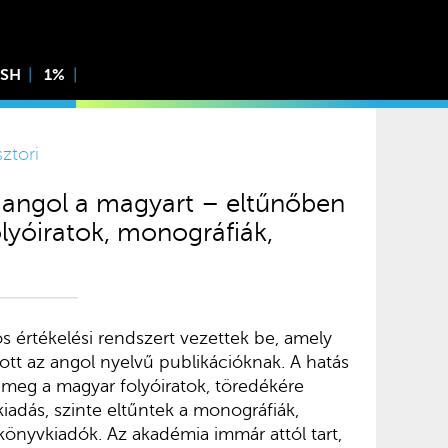
ISH
1%
sztori
 angol a magyart – eltűnőben
yóiratok, monográfiák,
 értékelési rendszert vezettek be, amely
tott az angol nyelvű publikációknak. A hatás
meg a magyar folyóiratok, töredékére
adás, szinte eltűntek a monográfiák,
önyvkiadók. Az akadémia immár attól tart,