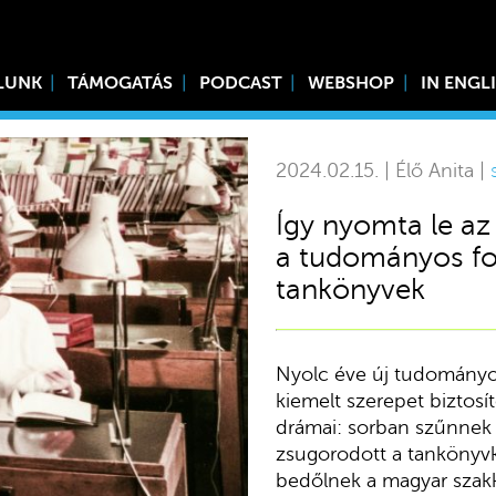
LUNK
TÁMOGATÁS
PODCAST
WEBSHOP
IN ENGL
2024.02.15. | Élő Anita |
Így nyomta le az
a tudományos fol
tankönyvek
Nyolc éve új tudományos
kiemelt szerepet biztosí
drámai: sorban szűnnek 
zsugorodott a tankönyvki
bedőlnek a magyar szakk