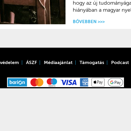
hogy az új tudományága
hiányában a magyar nyel
BŐVEBBEN >>>
tvédelem
ÁSZF
Médiaajánlat
Támogatás
Podcast