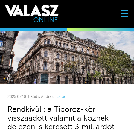
☰
2025.07.18. | Bódis András |
sztori
Rendkívüli: a Tiborcz-kör
visszaadott valamit a köznek –
de ezen is keresett 3 milliárdot