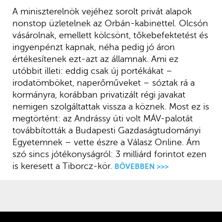
A miniszterelnök vejéhez sorolt privát alapok
nonstop üzletelnek az Orbán-kabinettel. Olcsón
vásárolnak, emellett kölcsönt, tőkebefektetést és
ingyenpénzt kapnak, néha pedig jó áron
értékesítenek ezt-azt az államnak. Ami ez
utóbbit illeti: eddig csak új portékákat –
irodatömböket, naperőműveket – sóztak rá a
kormányra, korábban privatizált régi javakat
nemigen szolgáltattak vissza a köznek. Most ez is
megtörtént: az Andrássy úti volt MÁV-palotát
továbbították a Budapesti Gazdaságtudományi
Egyetemnek – vette észre a Válasz Online. Ám
szó sincs jótékonyságról: 3 milliárd forintot ezen
is keresett a Tiborcz-kör.
BŐVEBBEN >>>