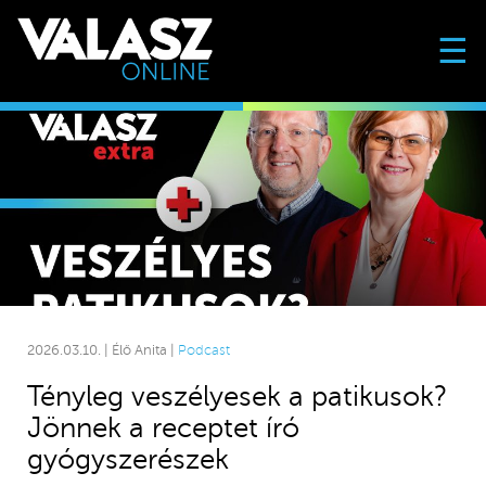
☰
2026.03.10. | Élő Anita |
Podcast
Tényleg veszélyesek a patikusok?
Jönnek a receptet író
gyógyszerészek