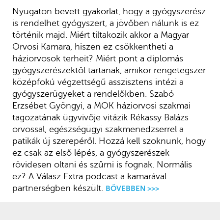
Nyugaton bevett gyakorlat, hogy a gyógyszerész
is rendelhet gyógyszert, a jövőben nálunk is ez
történik majd. Miért tiltakozik akkor a Magyar
Orvosi Kamara, hiszen ez csökkentheti a
háziorvosok terheit? Miért pont a diplomás
gyógyszerészektől tartanak, amikor rengetegszer
középfokú végzettségű asszisztens intézi a
gyógyszerügyeket a rendelőkben. Szabó
Erzsébet Gyöngyi, a MOK háziorvosi szakmai
tagozatának ügyvivője vitázik Rékassy Balázs
orvossal, egészségügyi szakmenedzserrel a
patikák új szerepéről. Hozzá kell szoknunk, hogy
ez csak az első lépés, a gyógyszerészek
rövidesen oltani és szűrni is fognak. Normális
ez? A Válasz Extra podcast a kamarával
partnerségben készült.
BŐVEBBEN >>>