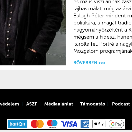
és ma is viszi annak zászl
tájhasználat, még az árví
Balogh Péter mindent m
politikára, a magát tradic
hagyományőrzőként a Kur
mégsem a Fidesz, hanem
karolta fel. Portré a nag
Mozgalom programjának 
BŐVEBBEN >>>
tvédelem
ÁSZF
Médiaajánlat
Támogatás
Podcast