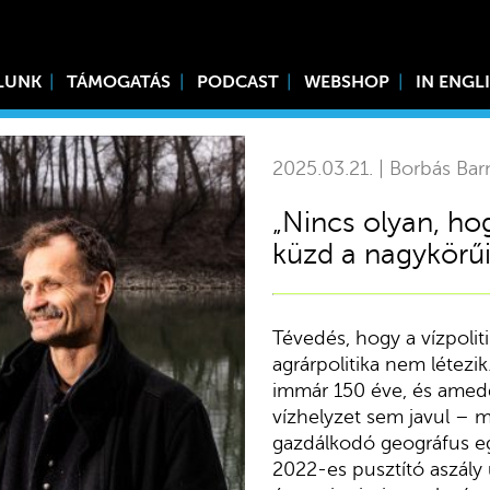
LUNK
TÁMOGATÁS
PODCAST
WEBSHOP
IN ENGL
2025.03.21. | Borbás Bar
„Nincs olyan, hog
küzd a nagykörű
Tévedés, hogy a vízpolit
agrárpolitika nem létezi
immár 150 éve, és amedd
vízhelyzet sem javul – 
gazdálkodó geográfus egy
2022-es pusztító aszály 