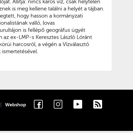
óját. Állítja: nincs káros víz, csak helytelen
znek is meg kellene találni a helyét a tájban.
egtett, hogy hasson a kormányzati
ionalistának valló, lovas
ultájon is fellépő geográfus ügyét
 az ex-LMP-s Keresztes László Lóránt
ykörüi harcosról, a végén a Vízválasztó
ismertetésével.
Webshop