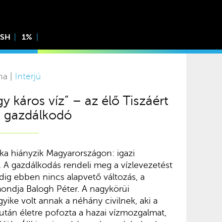
ISH
1%
na |
Interjú
y káros víz” – az élő Tiszáért
i gazdálkodó
ika hiányzik Magyarországon: igazi
k. A gazdálkodás rendeli meg a vízlevezetést
ig ebben nincs alapvető változás, a
mondja Balogh Péter. A nagykörüi
ike volt annak a néhány civilnek, aki a
után életre pofozta a hazai vízmozgalmat,