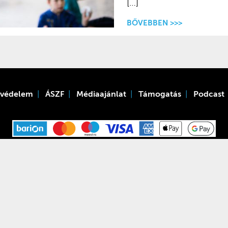
[…]
BŐVEBBEN >>>
tvédelem
ÁSZF
Médiaajánlat
Támogatás
Podcast