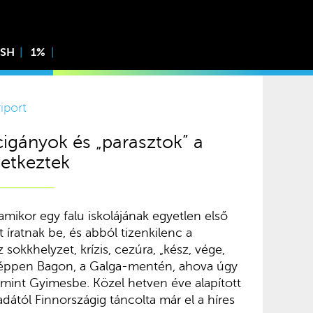
ISH
1%
riport
cigányok és „parasztok” a
vetkeztek
amikor egy falu iskolájának egyetlen első
 íratnak be, és abból tizenkilenc a
z sokkhelyzet, krízis, cezúra, „kész, vége,
s éppen Bagon, a Galga-mentén, ahova úgy
 mint Gyimesbe. Közel hetven éve alapított
ától Finnországig táncolta már el a híres