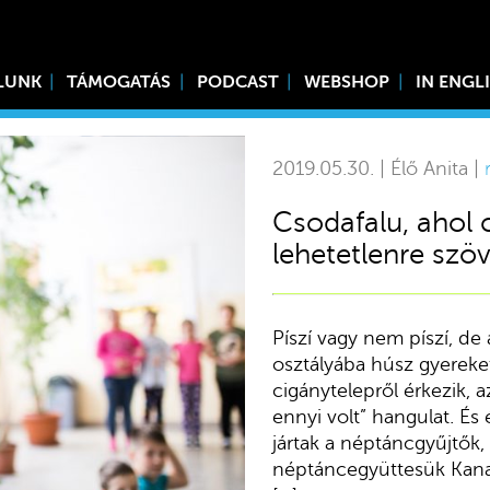
LUNK
TÁMOGATÁS
PODCAST
WEBSHOP
IN ENGL
2019.05.30. | Élő Anita |
Csodafalu, ahol 
lehetetlenre szö
Píszí vagy nem píszí, de 
osztályába húsz gyereket
cigánytelepről érkezik, a
ennyi volt” hangulat. É
jártak a néptáncgyűjtők,
néptáncegyüttesük Kanad