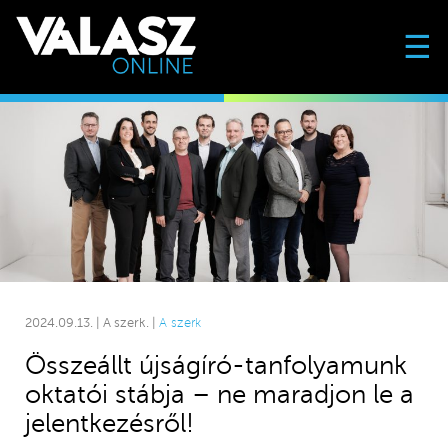
☰
2024.09.13. | A szerk. |
A szerk
Összeállt újságíró-tanfolyamunk
oktatói stábja – ne maradjon le a
jelentkezésről!