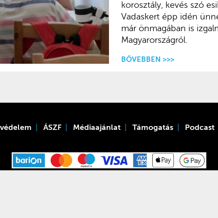
korosztály, kevés szó esi
Vadaskert épp idén ünne
már önmagában is izgalm
Magyarországról.
BŐVEBBEN >>>
tvédelem
ÁSZF
Médiaajánlat
Támogatás
Podcast