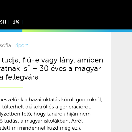
ISH
1%
sófia |
riport
tudja, fiú-e vagy lány, amiben
vatnak is” – 30 éves a magyar
a fellegvára
eszélünk a hazai oktatás körüli gondokról,
, túlterhelt diákokról és a generációról,
helyzetben félő, hogy tanárok híján nem
ő tudást a magyar iskolákban. Arról
lett mi mindennel küzd még ez a