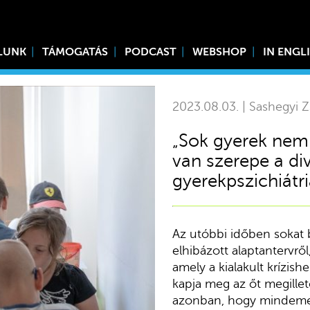
LUNK
TÁMOGATÁS
PODCAST
WEBSHOP
IN ENGL
2023.08.03. | Sashegyi Z
„Sok gyerek nem 
van szerepe a di
gyerekpszichiátri
Az utóbbi időben sokat b
elhibázott alaptantervről
amely a kialakult krízis
kapja meg az őt megillet
azonban, hogy mindemel