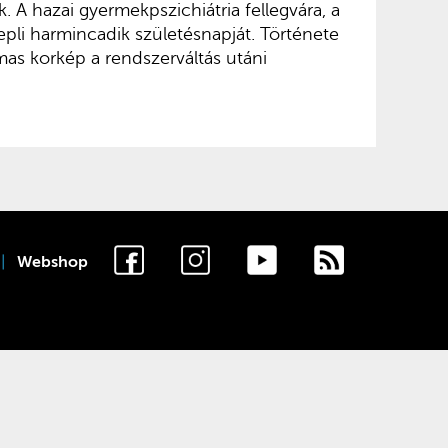
k. A hazai gyermekpszichiátria fellegvára, a
pli harmincadik születésnapját. Története
as korkép a rendszerváltás utáni
Webshop