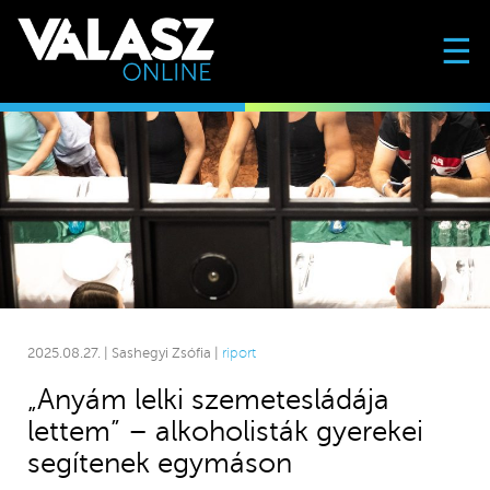
☰
2025.08.27. | Sashegyi Zsófia |
riport
„Anyám lelki szemetesládája
lettem” – alkoholisták gyerekei
segítenek egymáson