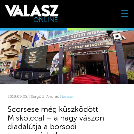
☰
2019.09.25. | Sergő Z. András |
levelek
Scorsese még küszködött
Miskolccal – a nagy vászon
diadalútja a borsodi