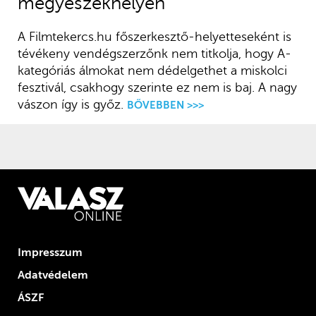
megyeszékhelyen
A Filmtekercs.hu főszerkesztő-helyetteseként is
tévékeny vendégszerzőnk nem titkolja, hogy A-
kategóriás álmokat nem dédelgethet a miskolci
fesztivál, csakhogy szerinte ez nem is baj. A nagy
vászon így is győz.
BŐVEBBEN >>>
Impresszum
Adatvédelem
ÁSZF