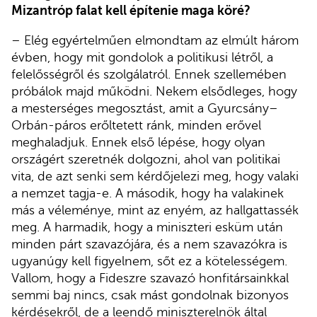
Mizantróp falat kell építenie maga köré?
– Elég egyértelműen elmondtam az elmúlt három
évben, hogy mit gondolok a politikusi létről, a
felelősségről és szolgálatról. Ennek szellemében
próbálok majd működni. Nekem elsődleges, hogy
a mesterséges megosztást, amit a Gyurcsány–
Orbán-páros erőltetett ránk, minden erővel
meghaladjuk. Ennek első lépése, hogy olyan
országért szeretnék dolgozni, ahol van politikai
vita, de azt senki sem kérdőjelezi meg, hogy valaki
a nemzet tagja-e. A második, hogy ha valakinek
más a véleménye, mint az enyém, az hallgattassék
meg. A harmadik, hogy a miniszteri esküm után
minden párt szavazójára, és a nem szavazókra is
ugyanúgy kell figyelnem, sőt ez a kötelességem.
Vallom, hogy a Fideszre szavazó honfitársainkkal
semmi baj nincs, csak mást gondolnak bizonyos
kérdésekről, de a leendő miniszterelnök által