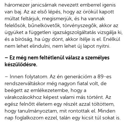
háromezer janicsárnak nevezett emberrel igenis
van baj. Az az első lépés, hogy az örökül kapott
múltat feltárjuk, megismerjük, és ha vannak
felelősök, bűnelkövetők, törvényszegők, akkor az
ügyüket a független igazságszolgáltatás vizsgálja ki,
és a bíróság, ha úgy dönt, akkor ítélje is el. Enélkül
nem lehet elindulni, nem lehet új lapot nyitni.
– Ez még nem feltétlenül válasz a személyes
készülődésre.
– Innen folytatom. Az én generációm a 89-es
rendszerváltáskor még nagyon fiatal volt, de
beégett az emlékezetembe, hogy a
várakozásokhoz képest valami más történt. Az
egész felnőtt életem egy részét azzal töltöttem,
hogy tanulmányoztam, mit rontottak el. Minden
nap foglalkozom ezzel, talán egy kicsit túl sokat is.