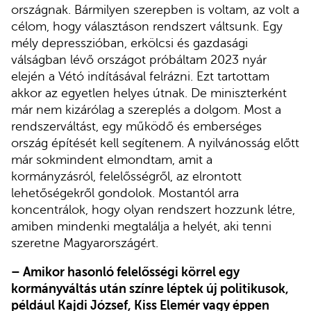
országnak. Bármilyen szerepben is voltam, az volt a
célom, hogy választáson rendszert váltsunk. Egy
mély depresszióban, erkölcsi és gazdasági
válságban lévő országot próbáltam 2023 nyár
elején a Vétó indításával felrázni. Ezt tartottam
akkor az egyetlen helyes útnak. De miniszterként
már nem kizárólag a szereplés a dolgom. Most a
rendszerváltást, egy működő és emberséges
ország építését kell segítenem. A nyilvánosság előtt
már sokmindent elmondtam, amit a
kormányzásról, felelősségről, az elrontott
lehetőségekről gondolok. Mostantól arra
koncentrálok, hogy olyan rendszert hozzunk létre,
amiben mindenki megtalálja a helyét, aki tenni
szeretne Magyarországért.
– Amikor hasonló felelősségi körrel egy
kormányváltás után színre léptek új politikusok,
például Kajdi József, Kiss Elemér vagy éppen