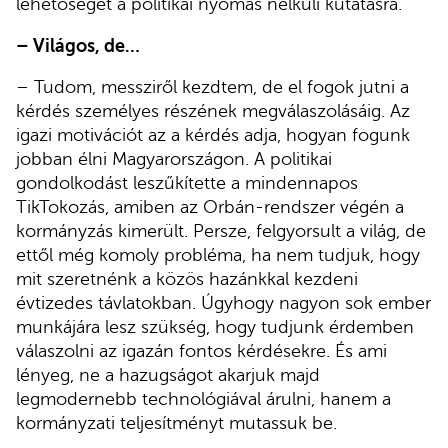
lehetőséget a politikai nyomás nélküli kutatásra.
– Világos, de…
– Tudom, messziről kezdtem, de el fogok jutni a
kérdés személyes részének megválaszolásáig. Az
igazi motivációt az a kérdés adja, hogyan fogunk
jobban élni Magyarországon. A politikai
gondolkodást leszűkítette a mindennapos
TikTokozás, amiben az Orbán-rendszer végén a
kormányzás kimerült. Persze, felgyorsult a világ, de
ettől még komoly probléma, ha nem tudjuk, hogy
mit szeretnénk a közös hazánkkal kezdeni
évtizedes távlatokban. Úgyhogy nagyon sok ember
munkájára lesz szükség, hogy tudjunk érdemben
válaszolni az igazán fontos kérdésekre. És ami
lényeg, ne a hazugságot akarjuk majd
legmodernebb technológiával árulni, hanem a
kormányzati teljesítményt mutassuk be.