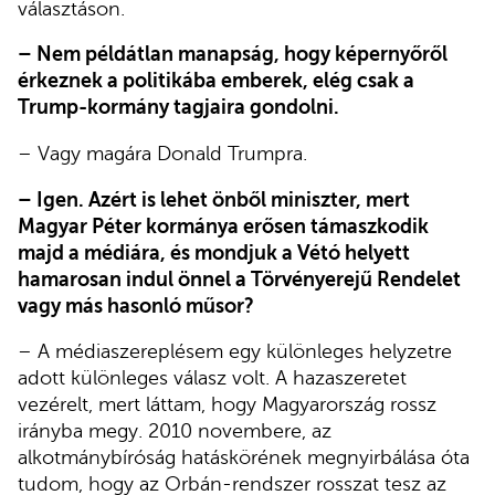
választáson.
– Nem példátlan manapság, hogy képernyőről
érkeznek a politikába emberek, elég csak a
Trump-kormány tagjaira gondolni.
– Vagy magára Donald Trumpra.
– Igen. Azért is lehet önből miniszter, mert
Magyar Péter kormánya erősen támaszkodik
majd a médiára, és mondjuk a Vétó helyett
hamarosan indul önnel a Törvényerejű Rendelet
vagy más hasonló műsor?
– A médiaszereplésem egy különleges helyzetre
adott különleges válasz volt. A hazaszeretet
vezérelt, mert láttam, hogy Magyarország rossz
irányba megy. 2010 novembere, az
alkotmánybíróság hatáskörének megnyirbálása óta
tudom, hogy az Orbán-rendszer rosszat tesz az