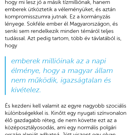
hogy mi lesz jó a másik tízmilliónak, hanem
emberek ütköztetik a véleményüket, és aztán
kompromisszumra jutnak. Ez a kormányzás
lényege. Sokféle ember él Magyarországon, és
senki sem rendelkezik minden témáról teljes
tudással. Azt pedig tartom, több év távlatából is,
hogy
emberek millióinak az a napi
élménye, hogy a magyar állam
nem működik, igazságtalan és
kivételez.
És kezdeni kell valamit az egyre nagyobb szociális
különbségekkel is. Kinőtt egy nyugati színvonalon
élő gazdagabb réteg, de nem követte ezt az a
középosztályosodás, ami egy normális polgári
ország alapját adhatná. Jött viszont egy olyan