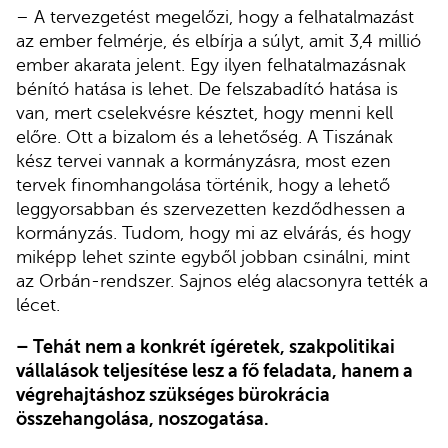
– A tervezgetést megelőzi, hogy a felhatalmazást
az ember felmérje, és elbírja a súlyt, amit 3,4 millió
ember akarata jelent. Egy ilyen felhatalmazásnak
bénító hatása is lehet. De felszabadító hatása is
van, mert cselekvésre késztet, hogy menni kell
előre. Ott a bizalom és a lehetőség. A Tiszának
kész tervei vannak a kormányzásra, most ezen
tervek finomhangolása történik, hogy a lehető
leggyorsabban és szervezetten kezdődhessen a
kormányzás. Tudom, hogy mi az elvárás, és hogy
miképp lehet szinte egyből jobban csinálni, mint
az Orbán-rendszer. Sajnos elég alacsonyra tették a
lécet.
– Tehát nem a konkrét ígéretek, szakpolitikai
vállalások teljesítése lesz a fő feladata, hanem a
végrehajtáshoz szükséges bürokrácia
összehangolása, noszogatása.