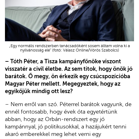
„Egy normális rendszerben tanácsadóként sosem álltam volna ki a
nyilvánosság elé” (fotó: Válasz Online/Vörös Szabolcs)
– Tóth Péter, a Tisza kampányfőnöke viszont
visszatér a civil életbe. Az sem titok, hogy önök jó
barátok. Ő megy, ön érkezik egy csúcspozícióba
Magyar Péter mellett. Megegyeztek, hogy az
egyikőjük mindig ott lesz?
– Nem erről van szó. Péterrel barátok vagyunk, de
ennél fontosabb, hogy évek óta egyetértünk
abban, hogy az Orbán-rendszert egy jó
kampánnyal, jó politikusokkal, a hazájukért tenni
akaró emberekkel meg lehet verni egy