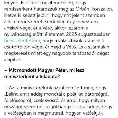
legyen. Elsőként rögzíteni kellett, hogy
rendszerként határozzuk meg az Orbán-korszakot,
illetve ki kellett jelölni, hogy mit jelent szemben
állni e rendszerrel. Eredetileg úgy terveztem,
amikor véget ér a Vétó, akkor lezárom a
nyilvánosság előtti életemet. 2025 augusztusában
be is jelentettem
, hogy a választások utáni első
csütörtökön véget ér majd a Vétó. És a számtalan
megkeresés miatt egy nagyobb tanácsadói céget
alapítok.
– Mit mondott Magyar Péter, mi lesz
miniszterként a feladata?
– Az új miniszterelnök azzal keresett meg, hogy
„Bálint, amit eddig mondtál a politikai bátorságról,
felelősségről, cselekvésről és arról, hogy milyen
országot szeretnél, az jól hangzik. Itt az ideje, hogy
a valóságban is megmutasd, hogyan valósítjuk