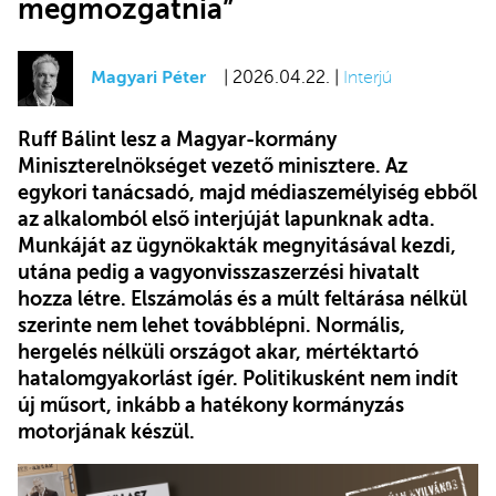
megmozgatnia”
Magyari Péter
| 2026.04.22. |
Interjú
Ruff Bálint lesz a Magyar-kormány
Miniszterelnökséget vezető minisztere. Az
egykori tanácsadó, majd médiaszemélyiség ebből
az alkalomból első interjúját lapunknak adta.
Munkáját az ügynökakták megnyitásával kezdi,
utána pedig a vagyonvisszaszerzési hivatalt
hozza létre. Elszámolás és a múlt feltárása nélkül
szerinte nem lehet továbblépni. Normális,
hergelés nélküli országot akar, mértéktartó
hatalomgyakorlást ígér. Politikusként nem indít
új műsort, inkább a hatékony kormányzás
motorjának készül.