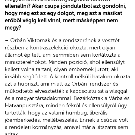
ellenállni? Akár csupa jóindulatból azt gondolni,
hogy még ezt az egy dolgot, meg azt a másikat
erőből végig kell vinni, mert másképpen nem
megy?
– Orbán Viktornak és a rendszerének a vesztét
részben a kontraszelekció okozta, mert olyan
államot épített, ami semmiben sem korlátozta a
miniszterelnököt. Minden pozíció, ahol ellensúlyt
kellett volna tartani, olyan embernek jutott, aki
inkább segítő lett. A kontroll nélküli hatalom okozta
azt a hübriszt, ami miatt az Orbán-rendszer és
működtetői elvesztették a kapcsolatukat a világgal
és a magyar társadalommal. Bezárkóztak a Várba és
Hatvanpusztára, minden fékről és ellensúlyról úgy
tartották, hogy az valami humbug, liberális
jóemberkedés, mellébeszélés. Ennek a csúcsa volt
a rendeleti kormányzás, amivel már a látszatra sem
adtak.