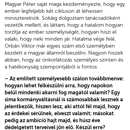
Magyar Péter saját maga kezdeményezte, hogy egy
ember legfeljebb két cikluson át lehessen
miniszterelnök. Sokáig dolgoztam tanácsadóként
vezetők mellett, és láttam, hogy a hatalom hogyan
torzítja az ember személyiségét, hogyan hiszi el
valaki, hogy neki minden jár. Hatalma vége felé,
Orbán Viktor már egyes szám első személyben
kezdett a magyar államról beszélni. Nagyon hiszek
abban, hogy az önkorlátozás személyes szinten és
a hatékonyság szempontjából is fontos.
– Az említett személyesebb szálon továbbmenve:
hogyan lehet felkészülni arra, hogy napokon
belül mindenki akarni fog magától valamit? Egy
sima kormányváltásnál is számosabbak lesznek a
jelentkezők, hiszen lesz, aki attól fél majd, hogy
az érdekei sérülnek, elveszt valamit; másokat
pedig az ambíció hajt majd, és húsz éve
dédelgetett terveivel jön elő. Készül erre?