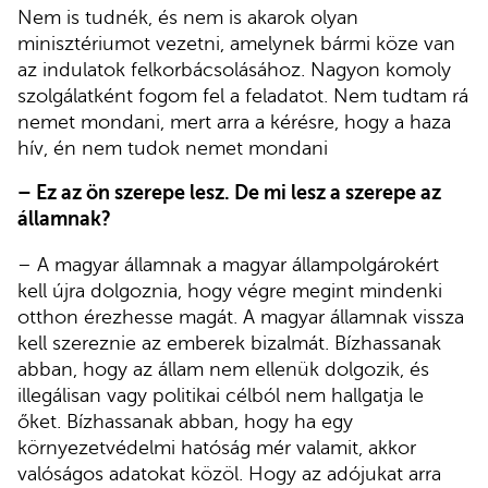
Nem is tudnék, és nem is akarok olyan
minisztériumot vezetni, amelynek bármi köze van
az indulatok felkorbácsolásához. Nagyon komoly
szolgálatként fogom fel a feladatot. Nem tudtam rá
nemet mondani, mert arra a kérésre, hogy a haza
hív, én nem tudok nemet mondani
– Ez az ön szerepe lesz. De mi lesz a szerepe az
államnak?
– A magyar államnak a magyar állampolgárokért
kell újra dolgoznia, hogy végre megint mindenki
otthon érezhesse magát. A magyar államnak vissza
kell szereznie az emberek bizalmát. Bízhassanak
abban, hogy az állam nem ellenük dolgozik, és
illegálisan vagy politikai célból nem hallgatja le
őket. Bízhassanak abban, hogy ha egy
környezetvédelmi hatóság mér valamit, akkor
valóságos adatokat közöl. Hogy az adójukat arra