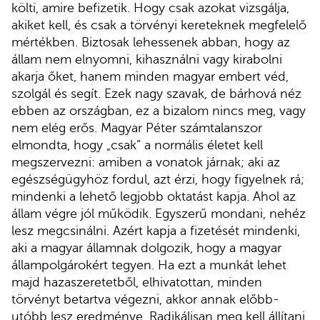
költi, amire befizetik. Hogy csak azokat vizsgálja,
akiket kell, és csak a törvényi kereteknek megfelelő
mértékben. Biztosak lehessenek abban, hogy az
állam nem elnyomni, kihasználni vagy kirabolni
akarja őket, hanem minden magyar embert véd,
szolgál és segít. Ezek nagy szavak, de bárhová néz
ebben az országban, ez a bizalom nincs meg, vagy
nem elég erős. Magyar Péter számtalanszor
elmondta, hogy „csak” a normális életet kell
megszervezni: amiben a vonatok járnak; aki az
egészségügyhöz fordul, azt érzi, hogy figyelnek rá;
mindenki a lehető legjobb oktatást kapja. Ahol az
állam végre jól működik. Egyszerű mondani, nehéz
lesz megcsinálni. Azért kapja a fizetését mindenki,
aki a magyar államnak dolgozik, hogy a magyar
állampolgárokért tegyen. Ha ezt a munkát lehet
majd hazaszeretetből, elhivatottan, minden
törvényt betartva végezni, akkor annak előbb-
utóbb lesz eredménye. Radikálisan meg kell állítani