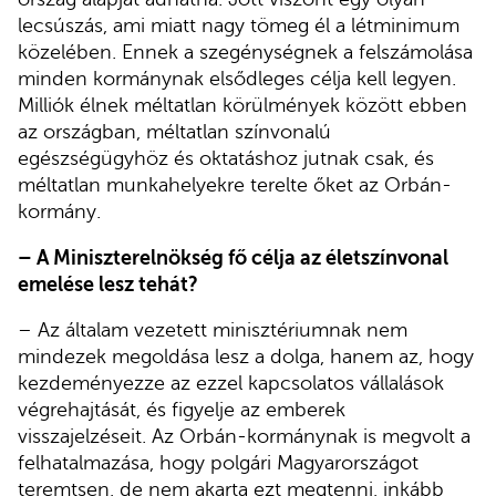
lecsúszás, ami miatt nagy tömeg él a létminimum
közelében. Ennek a szegénységnek a felszámolása
minden kormánynak elsődleges célja kell legyen.
Milliók élnek méltatlan körülmények között ebben
az országban, méltatlan színvonalú
egészségügyhöz és oktatáshoz jutnak csak, és
méltatlan munkahelyekre terelte őket az Orbán-
kormány.
– A Miniszterelnökség fő célja az életszínvonal
emelése lesz tehát?
– Az általam vezetett minisztériumnak nem
mindezek megoldása lesz a dolga, hanem az, hogy
kezdeményezze az ezzel kapcsolatos vállalások
végrehajtását, és figyelje az emberek
visszajelzéseit. Az Orbán-kormánynak is megvolt a
felhatalmazása, hogy polgári Magyarországot
teremtsen, de nem akarta ezt megtenni, inkább