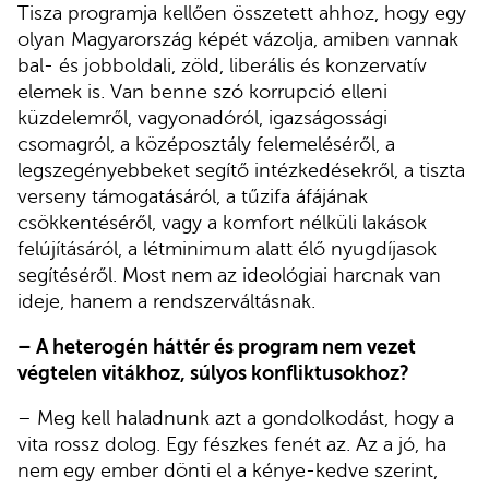
Tisza programja kellően összetett ahhoz, hogy egy
olyan Magyarország képét vázolja, amiben vannak
bal- és jobboldali, zöld, liberális és konzervatív
elemek is. Van benne szó korrupció elleni
küzdelemről, vagyonadóról, igazságossági
csomagról, a középosztály felemeléséről, a
legszegényebbeket segítő intézkedésekről, a tiszta
verseny támogatásáról, a tűzifa áfájának
csökkentéséről, vagy a komfort nélküli lakások
felújításáról, a létminimum alatt élő nyugdíjasok
segítéséről. Most nem az ideológiai harcnak van
ideje, hanem a rendszerváltásnak.
– A heterogén háttér és program nem vezet
végtelen vitákhoz, súlyos konfliktusokhoz?
– Meg kell haladnunk azt a gondolkodást, hogy a
vita rossz dolog. Egy fészkes fenét az. Az a jó, ha
nem egy ember dönti el a kénye-kedve szerint,