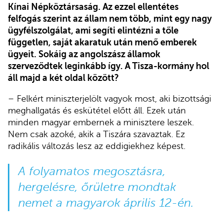
Kínai Népköztársaság. Az ezzel ellentétes
felfogás szerint az állam nem több, mint egy nagy
ügyfélszolgálat, ami segíti elintézni a tőle
független, saját akaratuk után menő emberek
ügyeit. Sokáig az angolszász államok
szerveződtek leginkább így. A Tisza-kormány hol
áll majd a két oldal között?
– Felkért miniszterjelölt vagyok most, aki bizottsági
meghallgatás és eskütétel előtt áll. Ezek után
minden magyar embernek a minisztere leszek.
Nem csak azoké, akik a Tiszára szavaztak. Ez
radikális változás lesz az eddigiekhez képest.
A folyamatos megosztásra,
hergelésre, őrületre mondtak
nemet a magyarok április 12-én.