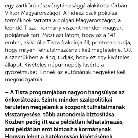
egy zártkörű részvénytársasággá alakította Orbán
Viktor Magyarországot. A Fidesz csak politikai
terméknek tartotta a polgári Magyarországot, a
leendő Tisza-kormány viszont minden magyart
polgárnak tart. Most azt látom, hogy az a 141
ember, akikből a Tisza frakciója áll, pontosan tudja,
hogy milyen felhatalmazásnak kell megfelelnie. Ott
a szemükben a láng, tudják, hogy ez egy kivételes
állapot. Kivételes népünnepély kísérte a
győzelmüket. Ennek az eufóriának hegyeket kell
megmozgatnia.
– A Tisza programjában nagyon hangsúlyos az
önkorlátozás. Szinte minden szakpolitikai
területen megjelenik a központ túlhatalmának
visszanyesése, több autonómia biztosítása.
Közben pedig itt ez a példátlan felhatalmazás,
ami példátlan erőt biztosít a kormánynak.
Hogyan lehet a hatékonyság kísértésének