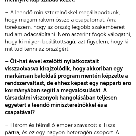
– A leendő miniszterelnökkel megállapodtunk,
hogy magam rakom össze a csapatomat. Arra
törekszem, hogy az ország legjobb szakembereit
tudjam odacsábítani. Nem aszerint fogok válogatni,
hogy ki milyen beállítottságú, azt figyelem, hogy ki
mit tud tenni az országért.
– Öt-hat évvel ezelőtti nyilatkozatait
visszaolvasva kirajzolódik, hogy akkoriban egy
markánsan baloldali program mentén képzelte a
rendszerváltást, de ehhez képest egy néppárti erő
kormányában segíti a megvalósulását. A
társadalmi viszonyok hangolásában teljesen
egyetért a leendő miniszterelnökkel és a
csapatával?
– Három és félmillió ember szavazott a Tisza
pártra, és ez egy nagyon heterogén csoport. A