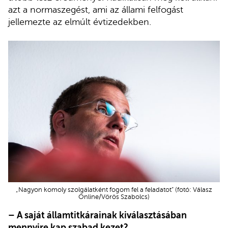
azt a normaszegést, ami az állami felfogást
jellemezte az elmúlt évtizedekben.
„Nagyon komoly szolgálatként fogom fel a feladatot” (fotó: Válasz
Online/Vörös Szabolcs)
– A saját államtitkárainak kiválasztásában
mennyire kap szabad kezet?