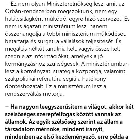
– Ez nem olyan Miniszterelnökség lesz, amit az
Orbán-rendszerben megszoktunk, nem egy
halálcsillagként működő, egyre hízó szervezet. És
nem is ágazati minisztérium lesz, hanem
összehangolja a többi minisztérium működését,
betartatja és sürgeti a vállalások teljesítését. És
megállás nélkül tanulnia kell, vagyis össze kell
szednie az információkat, amelyek a jó
kormányzáshoz szükségesek. A minisztériumban
lesz a kormányzati stratégia központja, valamint
szakpolitikai referatúra segíti a hatékony
döntéshozatalt. Ez a minisztérium lesz a
rendszerváltás motorja.
– Ha nagyon leegyszerűsítem a világot, akkor két
szélsőséges szerepfelfogás között vannak az
államok. Az egyik szélsőség szerint az állam a
társadalom mérnöke, mindent irányít,
mindenben az első kezdeményező, erre példa a