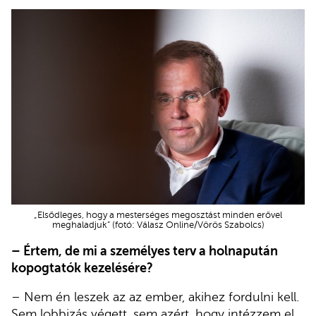
„Elsődleges, hogy a mesterséges megosztást minden erővel
meghaladjuk” (fotó: Válasz Online/Vörös Szabolcs)
– Értem, de mi a személyes terv a holnapután
kopogtatók kezelésére?
– Nem én leszek az az ember, akihez fordulni kell.
Sem lobbizás végett, sem azért, hogy intézzem el