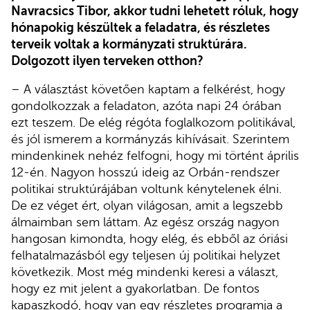
Navracsics Tibor, akkor tudni lehetett róluk, hogy
hónapokig készültek a feladatra, és részletes
terveik voltak a kormányzati struktúrára.
Dolgozott ilyen terveken otthon?
– A választást követően kaptam a felkérést, hogy
gondolkozzak a feladaton, azóta napi 24 órában
ezt teszem. De elég régóta foglalkozom politikával,
és jól ismerem a kormányzás kihívásait. Szerintem
mindenkinek nehéz felfogni, hogy mi történt április
12-én. Nagyon hosszú ideig az Orbán-rendszer
politikai struktúrájában voltunk kénytelenek élni.
De ez véget ért, olyan világosan, amit a legszebb
álmaimban sem láttam. Az egész ország nagyon
hangosan kimondta, hogy elég, és ebből az óriási
felhatalmazásból egy teljesen új politikai helyzet
következik. Most még mindenki keresi a választ,
hogy ez mit jelent a gyakorlatban. De fontos
kapaszkodó, hogy van egy részletes programja a