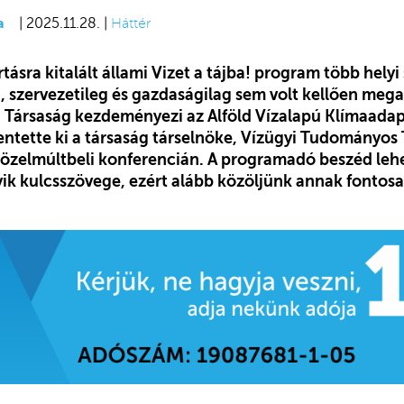
a
| 2025.11.28. |
Háttér
tásra kitalált állami Vizet a tájba! program több helyi s
, szervezetileg és gazdaságilag sem volt kellően mega
 Társaság kezdeményezi az Alföld Vízalapú Klímaada
entette ki a társaság társelnöke, Vízügyi Tudományos
közelmúltbeli konferencián. A programadó beszéd lehe
gyik kulcsszövege, ezért alább közöljünk annak fontos