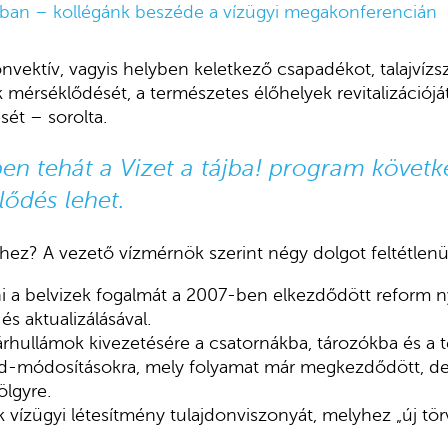
gban – kollégánk beszéde a vízügyi megakonferencián
onvektív, vagyis helyben keletkező csapadékot, talajvízs
 mérséklődését, a természetes élőhelyek revitalizációját
ét – sorolta.
n tehát a Vizet a tájba! program követ
ődés lehet.
erhez? A vezető vízmérnök szerint négy dolgot feltétlenü
álni a belvizek fogalmát a 2007-ben elkezdődött reform
 és aktualizálásával.
árhullámok kivezetésére a csatornákba, tározókba és a te
-módosításokra, mely folyamat már megkezdődött, de ki
ölgyre.
k vízügyi létesítmény tulajdonviszonyát, melyhez „új tör