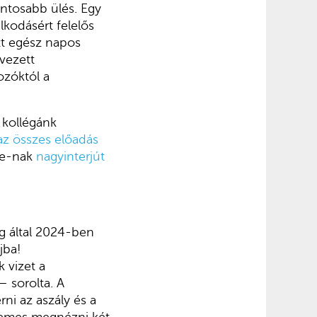
ontosabb ülés. Egy
kodásért felelős
tt egész napos
rvezett
ozóktól a
 kollégánk
az összes előadás
ine-nak
nagyinterjút
g által 2024-ben
jba!
 vizet a
– sorolta. A
ni az aszály és a