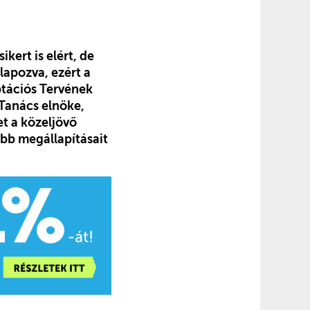
ikert is elért, de
lapozva, ezért a
ptációs Tervének
 Tanács elnöke,
t a közeljövő
abb megállapításait