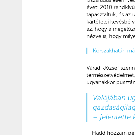
kiszáradás elleni v
évet: 2010 rendkívü
tapasztaltuk, és az 
kártételei kevésbé 
az, hogy a megelőz
nézve is, hogy mil
Korszakhatár: már
Váradi József szeri
természetvédelmet, 
ugyanakkor pusztán
Valójában ug
gazdaságilag
– jelentette k
– Hadd hozzam példa