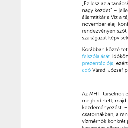
„Ez lesz az a tanác
nagy kezdet” – jel
államtitkár a Víz a
november eleji konf
rendezvényen szót k
szakágazat képvise
Korábban közzé tett
felszólalását
, időkö
prezentációja
, ezér
adó
Váradi József 
Az MHT-társelnök e
meghirdetett, maj
kezdeményezést. – M
csatornákban, a rend
vízmérnök konkrét p