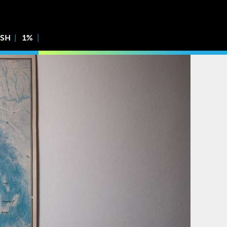
ISH
1%