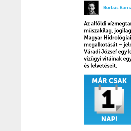
Borbás Barn
Az alföldi vízmegtar
műszakilag, jogilag
Magyar Hidrológiai
megalkotását – jel
Váradi József egy 
vízügyi vitáinak e
és felvetéseit.