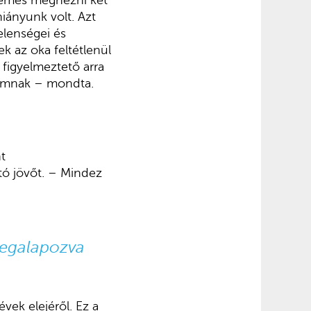
rdemes megnézni két
iányunk volt. Azt
jelenségei és
k az oka feltétlenül
figyelmeztető arra
ramnak – mondta.
t
tó jövőt. – Mindez
megalapozva
vek elejéről. Ez a