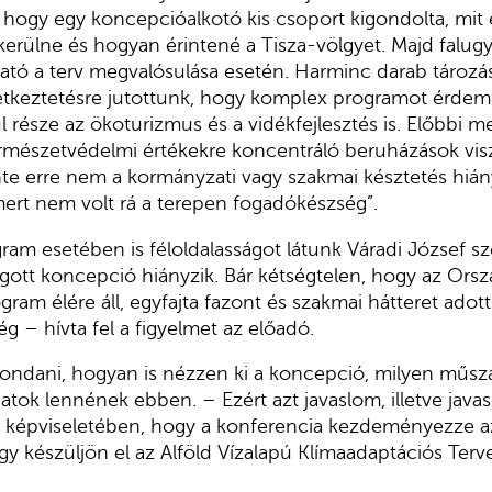
 hogy egy koncepcióalkotó kis csoport kigondolta, mit 
kerülne és hogyan érintené a Tisza-völgyet. Majd falug
ható a terv megvalósulása esetén. Harminc darab tározá
vetkeztetésre jutottunk, hogy komplex programot érdem
 része az ökoturizmus és a vidékfejlesztés is. Előbbi me
 természetvédelmi értékekre koncentráló beruházások vi
inte erre nem a kormányzati vagy szakmai késztetés hián
mert nem volt rá a terepen fogadókészség”.
gram esetében is féloldalasságot látunk Váradi József sze
ott koncepció hiányzik. Bár kétségtelen, hogy az Orsz
ram élére áll, egyfajta fazont és szakmai hátteret adot
– hívta fel a figyelmet az előadó.
ondani, hogyan is nézzen ki a koncepció, milyen műsza
atok lennének ebben. – Ezért azt javaslom, illetve java
ág képviseletében, hogy a konferencia kezdeményezze a
y készüljön el az Alföld Vízalapú Klímaadaptációs Terve 