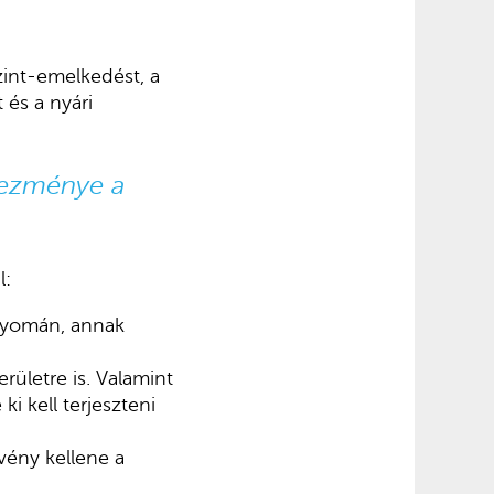
zint-emelkedést, a
 és a nyári
kezménye a
l:
 nyomán, annak
rületre is. Valamint
 kell terjeszteni
vény kellene a