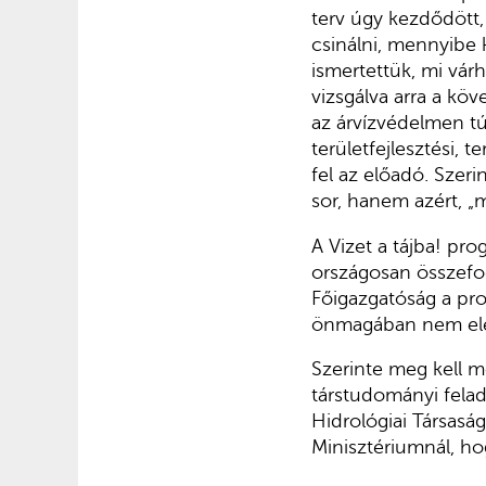
terv úgy kezdődött,
csinálni, mennyibe 
ismertettük, mi vár
vizsgálva arra a kö
az árvízvédelmen túl
területfejlesztési,
fel az előadó. Szer
sor, hanem azért, „
A Vizet a tájba! pro
országosan összefog
Főigazgatóság a prog
önmagában nem elég 
Szerinte meg kell m
társtudományi felad
Hidrológiai Társas
Minisztériumnál, hog