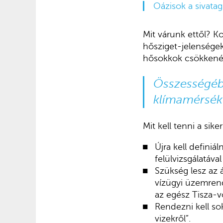
Oázisok a sivata
Mit várunk ettől? K
hősziget-jelenségek
hősokkok csökkenés
Összességébe
klímamérsékl
Mit kell tenni a sik
Újra kell defini
felülvizsgálatával
Szükség lesz az 
vízügyi üzemrend
az egész Tisza-v
Rendezni kell so
vizekről”.