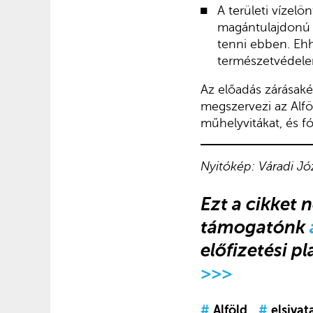
A területi vízelö
magántulajdonú fö
tenni ebben. Ehh
természetvédele
Az előadás zárásaké
megszervezi az Alf
műhelyvitákat, és 
Nyitókép: Váradi Jó
Ezt a cikket 
támogatónk
előfizetési p
>>>
#
Alföld
#
elsiva