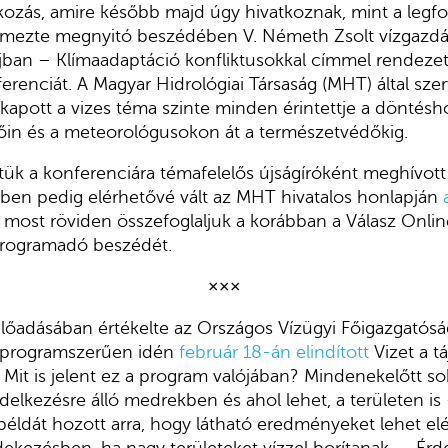
skozás, amire később majd úgy hivatkoznak, mint a legf
lemezte megnyitó beszédében V. Németh Zsolt vízgazdál
 tájban – Klímaadaptáció konfliktusokkal címmel rendeze
erenciát. A Magyar Hidrológiai Társaság (MHT) által sze
apott a vizes téma szinte minden érintettje a döntésh
lőin és a meteorológusokon át a természetvédőkig.
ük a konferenciára témafelelős újságíróként meghívott
zben pedig elérhetővé vált az MHT hivatalos honlapján
t most röviden összefoglaljuk a korábban a Válasz Onl
programadó beszédét.
×××
lőadásában értékelte az Országos Vízügyi Főigazgatósá
d programszerűen idén
február 18-án elindított
Vizet a tá
it is jelent ez a program valójában? Mindenekelőtt sok
elkezésre álló medrekben és ahol lehet, a területen is 
éldát hozott arra, hogy látható eredményeket lehet elér