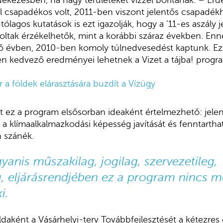
édekezésben, ha nagy területeket vízzel borítanak. – É
l csapadékos volt, 2011-ben viszont jelentős csapadékh
utólagos kutatások is ezt igazolják, hogy a ’11-es aszály 
voltak érzékelhetők, mint a korábbi száraz években. Enne
ő évben, 2010-ben komoly túlnedvesedést kaptunk. Ez 
yen kedvező eredményei lehetnek a Vizet a tájba! prog
 a földek elárasztására buzdít a Vízügy
nt ez a program elsősorban ideaként értelmezhető: jelen
a klímaalkalmazkodási képesség javítását és fenntartha
 szánék.
yanis műszakilag, jogilag, szervezetileg,
, eljárásrendjében ez a program nincs 
i.
ként a Vásárhelyi-terv Továbbfejlesztését a kétezres é