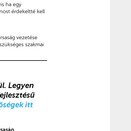
yis ha egy
nost érdekeltté kell
ársaság vezetése
 szükséges szakmai
ül. Legyen
ejlesztésű
őségek itt
rsaság