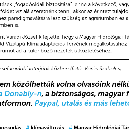
ntések „fogadóoldali biztosítása” lenne a következő, vag
ldet víz alá szeretnénk tenni, akkor az érintett tulajdo
ez paradigmaváltásra lesz szükség az agráriumban és a
mben is.
nt Váradi József kifejtette, hogy a Magyar Hidrológiai T
öld Vízalapú Klímaadaptációs Tervének megalkotásához
fórumot ad a különböző nézetek ütköztetéséhez.
zsef korábbi interjúnk közben (fotó: Vörös Szabolcs)
nem közölhettük volna olvasóink nélk
a Donably-n
, a biztonságos, magyar f
latformon.
Paypal, utalás és más lehet
tagosodás
#
klímaváltozás
#
Magyar Hidrológiai Tá