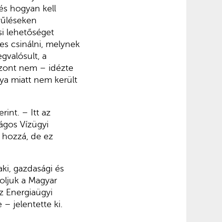
és hogyan kell
yűléseken
si lehetőséget
es csinálni, melynek
gvalósult, a
szont nem – idézte
ya miatt nem került
rint. – Itt az
ágos Vízügyi
t hozzá, de ez
ki, gazdasági és
soljuk a Magyar
z Energiaügyi
– jelentette ki.