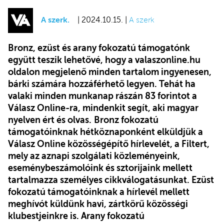
A szerk.
| 2024.10.15. |
A szerk
Bronz, ezüst és arany fokozatú támogatónk
együtt teszik lehetővé, hogy a valaszonline.hu
oldalon megjelenő minden tartalom ingyenesen,
bárki számára hozzáférhető legyen. Tehát ha
valaki minden munkanap rászán 83 forintot a
Válasz Online-ra, mindenkit segít, aki magyar
nyelven ért és olvas.
Bronz fokozatú
támogatóinknak hétköznaponként elküldjük a
Válasz Online közösségépítő hírlevelét, a Filtert,
mely az aznapi szolgálati közleményeink,
eseménybeszámolóink és sztorijaink mellett
tartalmazza személyes cikkválogatásunkat. Ezüst
fokozatú támogatóinknak a hírlevél mellett
meghívót küldünk havi, zártkörű közösségi
klubestjeinkre is. Arany fokozatú