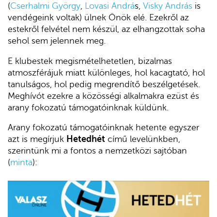
(
Cserhalmi György
,
Lovasi Andrá
s,
Visky András
is
vendégeink voltak) ülnek Önök elé. Ezekről az
estekről felvétel nem készül, az elhangzottak soha
sehol sem jelennek meg.
E klubestek megismételhetetlen, bizalmas
atmoszférájuk miatt különleges, hol kacagtató, hol
tanulságos, hol pedig megrendítő beszélgetések.
Meghívót ezekre a közösségi alkalmakra ezüst és
arany fokozatú támogatóinknak küldünk.
Arany fokozatú támogatóinknak hetente egyszer
azt is megírjuk
Hetedhét
című levelünkben,
szerintünk mi a fontos a nemzetközi sajtóban
(
minta
):