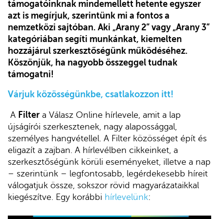
támogatóinknak mindemellett hetente egyszer
azt is megírjuk, szerintünk mi a fontos a
nemzetközi sajtóban. Aki „Arany 2
”
vagy „Arany 3”
kategóriában segíti munkánkat, kiemelten
hozzájárul szerkesztőségünk működéséhez.
Köszönjük, ha nagyobb összeggel tudnak
támogatni!
Várjuk közösségünkbe, csatlakozzon itt!
A
Filter
a Válasz Online hírlevele, amit a lap
újságírói szerkesztenek, nagy alapossággal,
személyes hangvétellel. A Filter közösséget épít és
eligazít a zajban. A hírlevélben cikkeinket, a
szerkesztőségünk körüli eseményeket, illetve a nap
– szerintünk – legfontosabb, legérdekesebb híreit
válogatjuk össze, sokszor rövid magyarázataikkal
kiegészítve. Egy korábbi
hírlevelünk
: