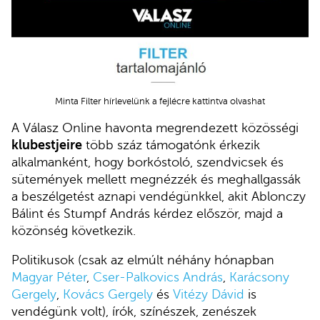
Minta Filter hírlevelünk a fejlécre kattintva olvashat
A Válasz Online havonta megrendezett közösségi
klubestjeire
több száz támogatónk érkezik
alkalmanként, hogy borkóstoló, szendvicsek és
sütemények mellett megnézzék és meghallgassák
a beszélgetést aznapi vendégünkkel, akit Ablonczy
Bálint és Stumpf András kérdez először, majd a
közönség következik.
Politikusok (csak az elmúlt néhány hónapban
Magyar Péter
,
Cser-Palkovics András
,
Karácsony
Gergely
,
Kovács Gergely
és
Vitézy Dávid
is
vendégünk volt), írók, színészek, zenészek