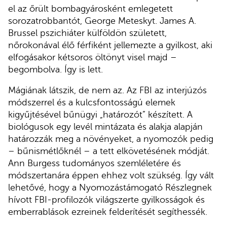
el az őrült bombagyárosként emlegetett
sorozatrobbantót, George Meteskyt. James A.
Brussel pszichiáter külföldön született,
nőrokonával élő férfiként jellemezte a gyilkost, aki
elfogásakor kétsoros öltönyt visel majd –
begombolva. Így is lett.
Mágiának látszik, de nem az. Az FBI az interjúzós
módszerrel és a kulcsfontosságú elemek
kigyűjtésével bűnügyi „határozót” készített. A
biológusok egy levél mintázata és alakja alapján
határozzák meg a növényeket, a nyomozók pedig
– bűnismétlőknél – a tett elkövetésének módját.
Ann Burgess tudományos szemléletére és
módszertanára éppen ehhez volt szükség. Így vált
lehetővé, hogy a Nyomozástámogató Részlegnek
hívott FBI-profilozók világszerte gyilkosságok és
emberrablások ezreinek felderítését segíthessék.