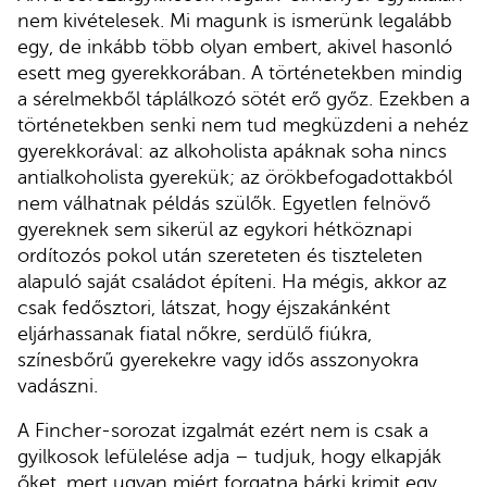
nem kivételesek. Mi magunk is ismerünk legalább
egy, de inkább több olyan embert, akivel hasonló
esett meg gyerekkorában. A történetekben mindig
a sérelmekből táplálkozó sötét erő győz. Ezekben a
történetekben senki nem tud megküzdeni a nehéz
gyerekkorával: az alkoholista apáknak soha nincs
antialkoholista gyerekük; az örökbefogadottakból
nem válhatnak példás szülők. Egyetlen felnövő
gyereknek sem sikerül az egykori hétköznapi
ordítozós pokol után szereteten és tiszteleten
alapuló saját családot építeni. Ha mégis, akkor az
csak fedősztori, látszat, hogy éjszakánként
eljárhassanak fiatal nőkre, serdülő fiúkra,
színesbőrű gyerekekre vagy idős asszonyokra
vadászni.
A Fincher-sorozat izgalmát ezért nem is csak a
gyilkosok lefülelése adja – tudjuk, hogy elkapják
őket, mert ugyan miért forgatna bárki krimit egy