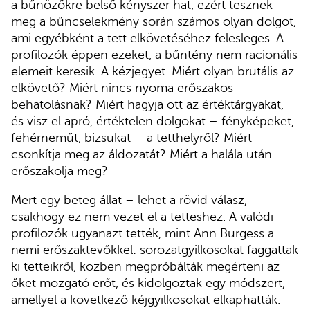
a bűnözőkre belső kényszer hat, ezért tesznek
meg a bűncselekmény során számos olyan dolgot,
ami egyébként a tett elkövetéséhez felesleges. A
profilozók éppen ezeket, a bűntény nem racionális
elemeit keresik. A kézjegyet. Miért olyan brutális az
elkövető? Miért nincs nyoma erőszakos
behatolásnak? Miért hagyja ott az értéktárgyakat,
és visz el apró, értéktelen dolgokat – fényképeket,
fehérneműt, bizsukat – a tetthelyről? Miért
csonkítja meg az áldozatát? Miért a halála után
erőszakolja meg?
Mert egy beteg állat – lehet a rövid válasz,
csakhogy ez nem vezet el a tetteshez. A valódi
profilozók ugyanazt tették, mint Ann Burgess a
nemi erőszaktevőkkel: sorozatgyilkosokat faggattak
ki tetteikről, közben megpróbálták megérteni az
őket mozgató erőt, és kidolgoztak egy módszert,
amellyel a következő kéjgyilkosokat elkaphatták.