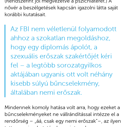
(Rendszerint jól megvezetve a pszichiáterét.) A
nővér a beszélgetések kapcsán igazolni látta saját
korábbi kutatásait.
Az FBI nem véletlenül folyamodott
ahhoz a szokatlan megoldáshoz,
hogy egy diplomás ápolót, a
szexuális erőszak szakértőjét kéri
fel – a legtöbb sorozatgyilkos
aktájában ugyanis ott volt néhány
kisebb súlyú bűncselekmény,
általában nemi erőszak.
Mindennek komoly hatása volt arra, hogy ezeket a
bűncselekményeket ne vállrándítással intézze el a
rendőrség – „áá, csak egy nemi erőszak”–, az ilyen