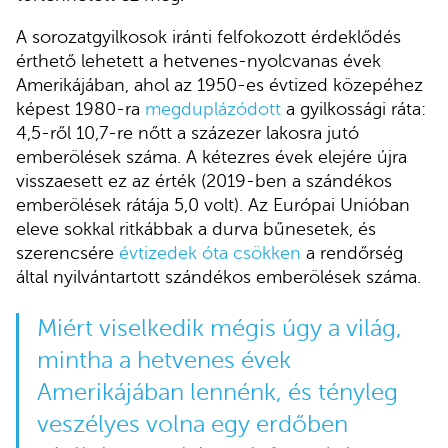
A sorozatgyilkosok iránti felfokozott érdeklődés
érthető lehetett a hetvenes-nyolcvanas évek
Amerikájában, ahol az 1950-es évtized közepéhez
képest 1980-ra
megduplázódott
a gyilkossági ráta:
4,5-ről 10,7-re nőtt a százezer lakosra jutó
emberölések száma. A kétezres évek elejére újra
visszaesett ez az érték (2019-ben a szándékos
emberölések rátája 5,0 volt). Az Európai Unióban
eleve sokkal ritkábbak a durva bűnesetek, és
szerencsére
évtizedek óta csökken
a rendőrség
által nyilvántartott szándékos emberölések száma.
Miért viselkedik mégis úgy a világ,
mintha a hetvenes évek
Amerikájában lennénk, és tényleg
veszélyes volna egy erdőben