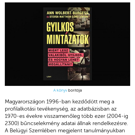
A könyv
borítója
Magyarországon 1996-ban kezdődött meg a
profilalkotási tevékenység, az adatbázisban az
1970-es évekre visszamenőleg több ezer (2004-ig
2300) bűncselekmény adatai állnak rendelkezésre.
A Belügyi Szemlében megjelent tanulmányukban