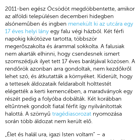
2011-ben egész Öcsödöt megdöbbentette, amikor
az alföldi településen decemberi hidegben
alsóneműben és ingben
menekült ki az utcára egy
17 éves helyi lány
egy falu végi házból. Két férfi
napokig kikötözve tartotta, többször
megerőszakolta és árammal sokkolta. A falusiak
nem akarták elhinni, hogy csendesnek ismert
szomszédjuk ilyet tett 17 éves barátjával közösen. A
rendőrök azonban arra gondoltak, nem kezdőkről
lehet szó, és átkutatták a környéket. Kiderült, hogy
a tettesek áldozataik feldarabolt holttestét
elégették a kerti kemencében, a maradványok egy
részét pedig a folyóba dobálták. Két korábban
eltűntnek gondolt fiatal férfit így nyilvánítottak
halottá. A szörnyű
tragédiasorozat
nyomozása
során több áldozat nem került elő.
„Élet és halál ura, igazi Isten voltam” – a