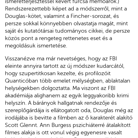
ismeretterjesztéssel kevert furcsa memoárok.)
Rendszerezettebb képet ad a módszerről, mint a
Douglas-kötet, valamint a Fincher-sorozat, és
persze sokkal könnyebben olvastatja magát, mint
saját és kutatótársai tudományos cikkei, de persze
közös pont a rengeteg rettenetes eset és a
megoldásuk ismertetése.
Visszanézve ma már nevetséges, hogy az FBI
eleinte annyira tartott az új módszer kudarcától,
hogy szupertitkosan kezelte, és profilozóit
Quanticóban több emelet mélységben, ablaktalan
helységekben dolgoztatta. Ma viszont az FBI
akadémiája alighanem az egyik leggyakoribb krimi
helyszín. A bárányok hallgatnak rendezője és
szereplőgárdája is ellátogatott oda, Douglas még az
irodájába is bevitte a filmben az ő karakterét alakító
Scott Glennt. Ann Burgess pszichiáterré átalakított
filmes alakja is ott vonul végig egyenesre vasalt