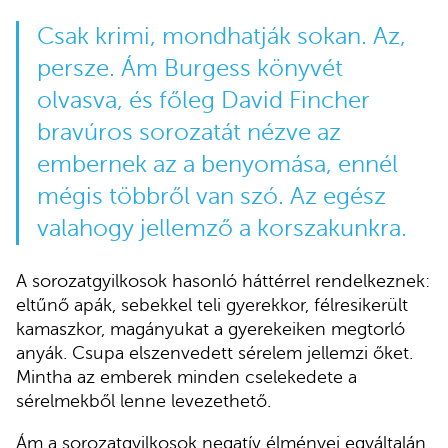
Csak krimi, mondhatják sokan. Az,
persze. Ám Burgess könyvét
olvasva, és főleg David Fincher
bravúros sorozatát nézve az
embernek az a benyomása, ennél
mégis többről van szó. Az egész
valahogy jellemző a korszakunkra.
A sorozatgyilkosok hasonló háttérrel rendelkeznek:
eltűnő apák, sebekkel teli gyerekkor, félresikerült
kamaszkor, magányukat a gyerekeiken megtorló
anyák. Csupa elszenvedett sérelem jellemzi őket.
Mintha az emberek minden cselekedete a
sérelmekből lenne levezethető.
Ám a sorozatgyilkosok negatív élményei egyáltalán