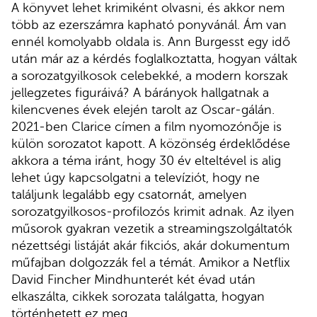
A könyvet lehet krimiként olvasni, és akkor nem
több az ezerszámra kapható ponyvánál. Ám van
ennél komolyabb oldala is. Ann Burgesst egy idő
után már az a kérdés foglalkoztatta, hogyan váltak
a sorozatgyilkosok celebekké, a modern korszak
jellegzetes figuráivá? A bárányok hallgatnak a
kilencvenes évek elején tarolt az Oscar-gálán.
2021-ben Clarice címen a film nyomozónője is
külön sorozatot kapott. A közönség érdeklődése
akkora a téma iránt, hogy 30 év elteltével is alig
lehet úgy kapcsolgatni a televíziót, hogy ne
találjunk legalább egy csatornát, amelyen
sorozatgyilkosos-profilozós krimit adnak. Az ilyen
műsorok gyakran vezetik a streamingszolgáltatók
nézettségi listáját akár fikciós, akár dokumentum
műfajban dolgozzák fel a témát. Amikor a Netflix
David Fincher Mindhunterét két évad után
elkaszálta, cikkek sorozata találgatta, hogyan
történhetett ez meg.