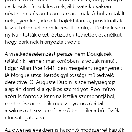
gyilkosok híresek lesznek, áldozataik gyakran
névtelenek és arctalanok maradnak. A holtan talált
nők, gyerekek, idősek, hajléktalanok, prostituáltak
közül többeket nem keresett senki, eltűntnek sem
nyilvánították őket, évtizedek telhettek el anélkül,
hogy bárkinek hiányoztak volna.
A viselkedéselemzést persze nem Douglasék
találták ki, ennek már korábban is voltak mintái,
Edgar Allan Poe 1841-ben megjelent regényének
(A Morgue utcai kettős gyilkosság) műkedvelő
detektíve, C. Auguste Dupin is személyiségrajz
alapján deríti ki a gyilkos személyét. Poe műve
azért is fontos a kriminalisztika szempontjából,
mert először jelenik meg a nyomozó által
alkalmazott kezdeményező technika a bűnözők
előcsalogatására.
Az ötvenes években is hasonló módszerrel kapták