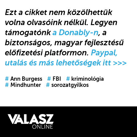
Ezt a cikket nem közölhettük
volna olvasóink nélkül. Legyen
támogatónk
a Donably-n
, a
biztonságos, magyar fejlesztésű
előfizetési platformon.
Paypal,
utalás és más lehetőségek itt >>>
#
Ann Burgess
#
FBI
#
kriminológia
#
Mindhunter
#
sorozatgyilkos