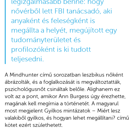
legizgalmasabb benne: hogy
nővérből lett FBI tanácsadó, aki
anyaként és feleségként is
megállta a helyét, megújított egy
tudományterületet és
profilozóként is ki tudott
teljesedni.
A Mindhunter című sorozatban leszbikus nőként
ábrázolták, és a foglalkozását is megváltoztatták,
pszichológusnőt csináltak belőle. Alighanem ez
volt az a pont, amikor Ann Burgess úgy érezhette,
magának kell megírnia a történetét. A magyarul
most megjelent Gyilkos mintázatok – Miért lesz
valakiből gyilkos, és hogyan lehet megállítani? című
kötet ezért születhetett.