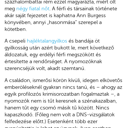
százhalombattai rém ezzel magyarázta, miért ölt
meg
négy fiatal nőt
. A férfi és társainak története
akár saját fejezetet is kaphatna Ann Burgess
könyvében, annyi „hasonmása” szerepel a
kötetben.
A csepeli
hajléktalangyilkos
és bandája öt
gyilkosság után azért bukott le, mert következő
áldozatuk, egy erdélyi férfi megszökött és
értesítette a rendőrséget. A nyomozóknak
szerencséjük volt, akadt szemtanú.
A családon, ismerősi körön kívüli, idegen elkövetős
emberöléseknél gyakran nincs tanú, és – ahogy az
egyik profilozós krimisorozatban fogalmaztak –, a
nyomozók nem is tűt keresnek a szénakazalban,
hanem tűt egy csomó másik tű között. Nincs
kapaszkodó. (Főleg nem volt a DNS-vizsgálatok
felfedezése előtt.) Esetenként több ezer