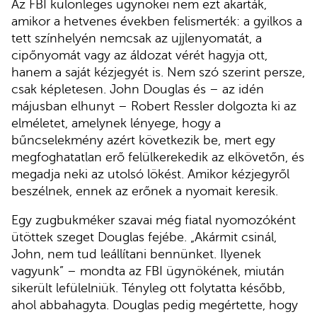
Az FBI különleges ügynökei nem ezt akarták,
amikor a hetvenes években felismerték: a gyilkos a
tett színhelyén nemcsak az ujjlenyomatát, a
cipőnyomát vagy az áldozat vérét hagyja ott,
hanem a saját kézjegyét is. Nem szó szerint persze,
csak képletesen. John Douglas és – az idén
májusban elhunyt – Robert Ressler dolgozta ki az
elméletet, amelynek lényege, hogy a
bűncselekmény azért következik be, mert egy
megfoghatatlan erő felülkerekedik az elkövetőn, és
megadja neki az utolsó lökést. Amikor kézjegyről
beszélnek, ennek az erőnek a nyomait keresik.
Egy zugbukméker szavai még fiatal nyomozóként
ütöttek szeget Douglas fejébe. „Akármit csinál,
John, nem tud leállítani bennünket. Ilyenek
vagyunk” – mondta az FBI ügynökének, miután
sikerült lefülelniük. Tényleg ott folytatta később,
ahol abbahagyta. Douglas pedig megértette, hogy