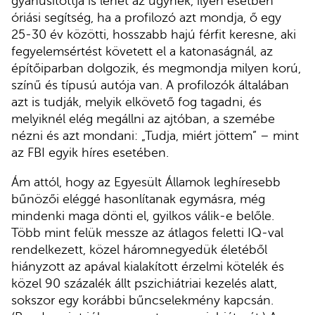
gyanúsítottja is lehet az ügynek, ilyen esetben
óriási segítség, ha a profilozó azt mondja, ő egy
25-30 év közötti, hosszabb hajú férfit keresne, aki
fegyelemsértést követett el a katonaságnál, az
építőiparban dolgozik, és megmondja milyen korú,
színű és típusú autója van. A profilozók általában
azt is tudják, melyik elkövető fog tagadni, és
melyiknél elég megállni az ajtóban, a szemébe
nézni és azt mondani: „Tudja, miért jöttem” – mint
az FBI egyik híres esetében.
Ám attól, hogy az Egyesült Államok leghíresebb
bűnözői eléggé hasonlítanak egymásra, még
mindenki maga dönti el, gyilkos válik-e belőle.
Több mint felük messze az átlagos feletti IQ-val
rendelkezett, közel háromnegyedük életéből
hiányzott az apával kialakított érzelmi kötelék és
közel 90 százalék állt pszichiátriai kezelés alatt,
sokszor egy korábbi bűncselekmény kapcsán.