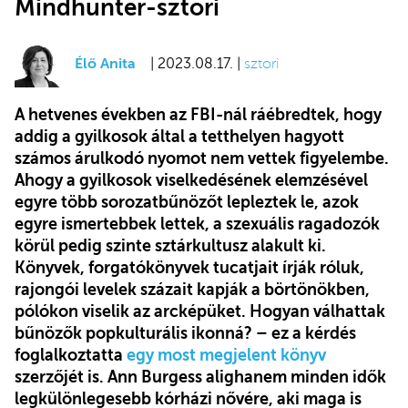
Mindhunter-sztori
Élő Anita
| 2023.08.17. |
sztori
A hetvenes években az FBI-nál ráébredtek, hogy
addig a gyilkosok által a tetthelyen hagyott
számos árulkodó nyomot nem vettek figyelembe.
Ahogy
a gyilkosok viselkedésének elemzésével
egyre több sorozatbűnözőt lepleztek le, azok
egyre ismertebbek lettek, a szexuális ragadozók
körül pedig szinte sztárkultusz alakult ki.
Könyvek, forgatókönyvek tucatjait írják róluk,
rajongói levelek százait kapják a börtönökben,
pólókon viselik az arcképüket. Hogyan válhattak
bűnözők popkulturális ikonná? – ez a kérdés
foglalkoztatta
egy most megjelent könyv
szerzőjét is. Ann Burgess alighanem minden idők
legkülönlegesebb kórházi nővére, aki maga is