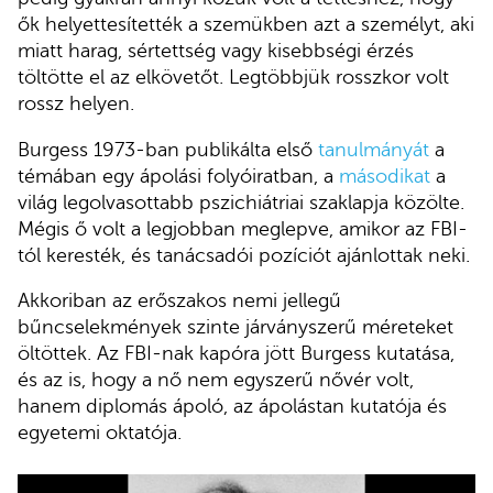
ők helyettesítették a szemükben azt a személyt, aki
miatt harag, sértettség vagy kisebbségi érzés
töltötte el az elkövetőt. Legtöbbjük rosszkor volt
rossz helyen.
Burgess 1973-ban publikálta első
tanulmányát
a
témában egy ápolási folyóiratban, a
másodikat
a
világ legolvasottabb pszichiátriai szaklapja közölte.
Mégis ő volt a legjobban meglepve, amikor az FBI-
tól keresték, és tanácsadói pozíciót ajánlottak neki.
Akkoriban az erőszakos nemi jellegű
bűncselekmények szinte járványszerű méreteket
öltöttek. Az FBI-nak kapóra jött Burgess kutatása,
és az is, hogy a nő nem egyszerű nővér volt,
hanem diplomás ápoló, az ápolástan kutatója és
egyetemi oktatója.