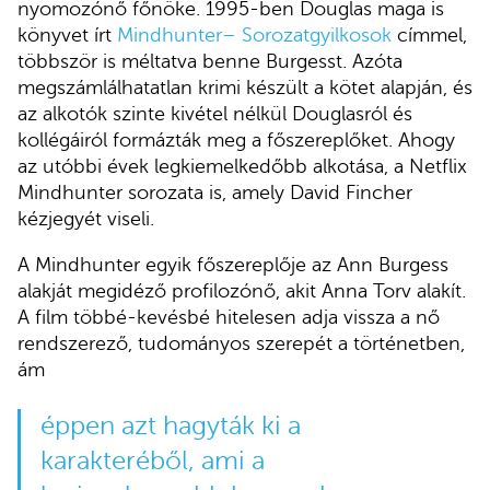
nyomozónő főnöke. 1995-ben Douglas maga is
könyvet írt
Mindhunter– Sorozatgyilkosok
címmel,
többször is méltatva benne Burgesst. Azóta
megszámlálhatatlan krimi készült a kötet alapján, és
az alkotók szinte kivétel nélkül Douglasról és
kollégáiról formázták meg a főszereplőket. Ahogy
az utóbbi évek legkiemelkedőbb alkotása, a Netflix
Mindhunter sorozata is, amely David Fincher
kézjegyét viseli.
A Mindhunter egyik főszereplője az Ann Burgess
alakját megidéző profilozónő, akit Anna Torv alakít.
A film többé-kevésbé hitelesen adja vissza a nő
rendszerező, tudományos szerepét a történetben,
ám
éppen azt hagyták ki a
karakteréből, ami a