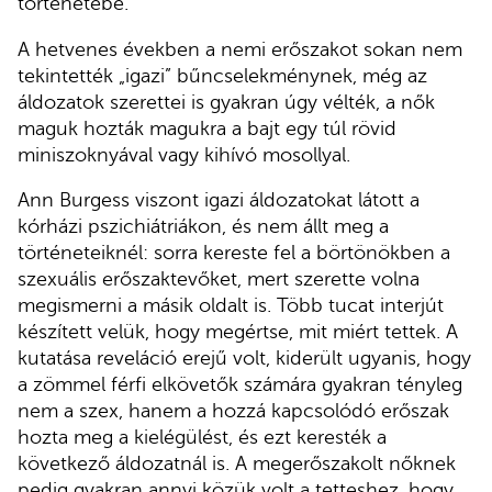
történetébe.
A hetvenes években a nemi erőszakot sokan nem
tekintették „igazi” bűncselekménynek, még az
áldozatok szerettei is gyakran úgy vélték, a nők
maguk hozták magukra a bajt egy túl rövid
miniszoknyával vagy kihívó mosollyal.
Ann Burgess viszont igazi áldozatokat látott a
kórházi pszichiátriákon, és nem állt meg a
történeteiknél: sorra kereste fel a börtönökben a
szexuális erőszaktevőket, mert szerette volna
megismerni a másik oldalt is. Több tucat interjút
készített velük, hogy megértse, mit miért tettek. A
kutatása reveláció erejű volt, kiderült ugyanis, hogy
a zömmel férfi elkövetők számára gyakran tényleg
nem a szex, hanem a hozzá kapcsolódó erőszak
hozta meg a kielégülést, és ezt keresték a
következő áldozatnál is. A megerőszakolt nőknek
pedig gyakran annyi közük volt a tetteshez, hogy