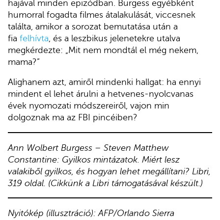
hajával minden epizódban. Burgess egyébként
humorral fogadta filmes átalakulását, viccesnek
találta, amikor a sorozat bemutatása után a
fia
felhívta
, és a leszbikus jelenetekre utalva
megkérdezte: „Mit nem mondtál el még nekem,
mama?”
Alighanem azt, amiről mindenki hallgat: ha ennyi
mindent el lehet árulni a hetvenes-nyolcvanas
évek nyomozati módszereiről, vajon min
dolgoznak ma az FBI pincéiben?
Ann Wolbert Burgess – Steven Matthew
Constantine: Gyilkos mintázatok. Miért lesz
valakiből gyilkos, és hogyan lehet megállítani? Libri,
319 oldal. (Cikkünk a Libri támogatásával készült.)
Nyitókép (illusztráció): AFP/Orlando Sierra