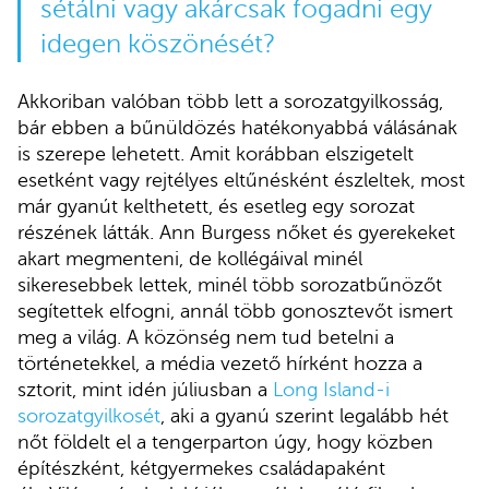
sétálni vagy akárcsak fogadni egy
idegen köszönését?
Akkoriban valóban több lett a sorozatgyilkosság,
bár ebben a bűnüldözés hatékonyabbá válásának
is szerepe lehetett. Amit korábban elszigetelt
esetként vagy rejtélyes eltűnésként észleltek, most
már gyanút kelthetett, és esetleg egy sorozat
részének látták. Ann Burgess nőket és gyerekeket
akart megmenteni, de kollégáival minél
sikeresebbek lettek, minél több sorozatbűnözőt
segítettek elfogni, annál több gonosztevőt ismert
meg a világ. A közönség nem tud betelni a
történetekkel, a média vezető hírként hozza a
sztorit, mint idén júliusban a
Long Island-i
sorozatgyilkosét
, aki a gyanú szerint legalább hét
nőt földelt el a tengerparton úgy, hogy közben
építészként, kétgyermekes családapaként