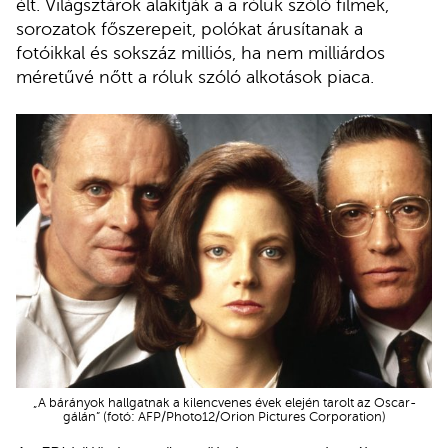
élt. Világsztárok alakítják a a róluk szóló filmek,
sorozatok főszerepeit, polókat árusítanak a
fotóikkal és sokszáz milliós, ha nem milliárdos
méretűvé nőtt a róluk szóló alkotások piaca.
„A bárányok hallgatnak a kilencvenes évek elején tarolt az Oscar-
gálán” (fotó: AFP/Photo12/Orion Pictures Corporation)