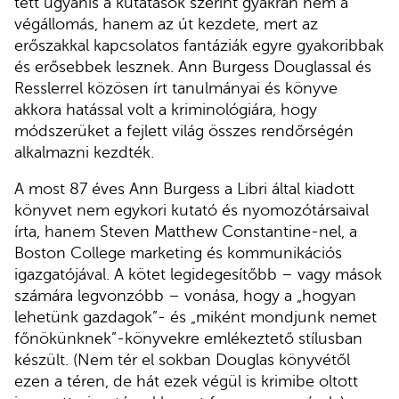
tett ugyanis a kutatások szerint gyakran nem a
végállomás, hanem az út kezdete, mert az
erőszakkal kapcsolatos fantáziák egyre gyakoribbak
és erősebbek lesznek. Ann Burgess Douglassal és
Resslerrel közösen írt tanulmányai és könyve
akkora hatással volt a kriminológiára, hogy
módszerüket a fejlett világ összes rendőrségén
alkalmazni kezdték.
A most 87 éves Ann Burgess a Libri által kiadott
könyvet nem egykori kutató és nyomozótársaival
írta, hanem Steven Matthew Constantine-nel, a
Boston College marketing és kommunikációs
igazgatójával. A kötet legidegesítőbb – vagy mások
számára legvonzóbb – vonása, hogy a „hogyan
lehetünk gazdagok”- és „miként mondjunk nemet
főnökünknek”-könyvekre emlékeztető stílusban
készült. (Nem tér el sokban Douglas könyvétől
ezen a téren, de hát ezek végül is krimibe oltott