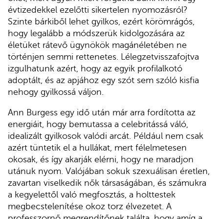
évtizedekkel ezelőtti sikertelen nyomozásról?
Szinte bárkiből lehet gyilkos, ezért körömrágós,
hogy legalább a módszerük kidolgozására az
életüket rátevő ügynökök magánéletében ne
történjen semmi rettenetes. Lélegzetvisszafojtva
izgulhatunk azért, hogy az egyik profilalkotó
adoptált, és az apjához egy szót sem szóló kisfia
nehogy gyilkossá váljon.
Ann Burgess egy idő után már arra fordította az
energiáit, hogy bemutassa a celebritássá váló,
idealizált gyilkosok valódi arcát. Például nem csak
azért tüntetik el a hullákat, mert félelmetesen
okosak, és így akarják elérni, hogy ne maradjon
utánuk nyom. Valójában sokuk szexuálisan éretlen,
zavartan viselkedik nők társaságában, és számukra
a kegyelettől való megfosztás, a holttestek
megbecstelenítése okoz torz élvezetet. A
professzornő megrendítőnek találta, hogy amíg a