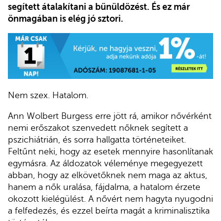
segített átalakítani a bűnüldözést. És ez már
önmagában is elég jó sztori.
Nem szex. Hatalom.
Ann Wolbert Burgess erre jött rá, amikor nővérként
nemi erőszakot szenvedett nőknek segített a
pszichiátrián, és sorra hallgatta történeteiket.
Feltűnt neki, hogy az esetek mennyire hasonlítanak
egymásra. Az áldozatok véleménye megegyezett
abban, hogy az elkövetőknek nem maga az aktus,
hanem a nők uralása, fájdalma, a hatalom érzete
okozott kielégülést. A nővért nem hagyta nyugodni
a felfedezés, és ezzel beírta magát a kriminalisztika