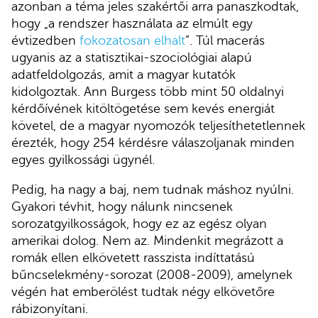
azonban a téma jeles szakértői arra panaszkodtak,
hogy „a rendszer használata az elmúlt egy
évtizedben
fokozatosan elhalt
”. Túl macerás
ugyanis az a statisztikai-szociológiai alapú
adatfeldolgozás, amit a magyar kutatók
kidolgoztak. Ann Burgess több mint 50 oldalnyi
kérdőívének kitöltögetése sem kevés energiát
követel, de a magyar nyomozók teljesíthetetlennek
érezték, hogy 254 kérdésre válaszoljanak minden
egyes gyilkossági ügynél.
Pedig, ha nagy a baj, nem tudnak máshoz nyúlni.
Gyakori tévhit, hogy nálunk nincsenek
sorozatgyilkosságok, hogy ez az egész olyan
amerikai dolog. Nem az. Mindenkit megrázott a
romák ellen elkövetett rasszista indíttatású
bűncselekmény-sorozat (2008-2009), amelynek
végén hat emberölést tudtak négy elkövetőre
rábizonyítani.