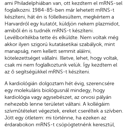
ami Philadelphiában van, ott kezdtem el mRNS-sel
foglalkozni. 1984-85-ben már lehetett mRNS-t
készíteni, hát én is föllelkesültem, megkértem a
Harvardról egy kutatót, küldjön nekem plazmidot,
amiből én is tudnék mRNS-t készíteni.
Levélborítékba tette és elküldte. Nem voltak még
akkor ilyen szigorú kutatásetikai szabályok, mint
manapság, nem kellett semmit aláírni,
kötelezettséget vállalni. Illetve, lehet, hogy voltak,
csak mi nem foglalkoztunk velük. Így kezdtem el
az ő segítségükkel mRNS-t készíteni.
A kardiológián dolgoztam hét évig, szerencsére
egy molekuláris biológusnál mindegy, hogy
kardiológia vagy agysebészet, az orvosi pályán
nehezebb lenne területet váltani. A kollégáim
szívműtéteket végeztek, ereket cseréltek a szívben.
Jött egy ötletem: mi történne, ha ezeken az
érdarabokon mRNS-t csöpögtetnénk keresztül,