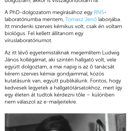
dolgoztam, akkor is visszagondoltam rá.
A PhD-dolgozatom megírásához egy
RNS
-
laboratóriumba mentem,
Tomasz Jenő
laborjába.
Itt mindenki szerves kémikus volt, csak én voltam
biológus. Fel kellett állítanom egy
víruslaboratóriumot.
Az itt lévő egyetemistáknak megemlítem Ludwig
János kollégámat, aki szintén hallgató volt, vele
együtt dolgoztam, a mai napig is az ő tanácsát
kérem szerves kémiai gondjaimmal, közös
kutatásunk van, együtt publikálunk. Fontos, hogy
kedvesek legyetek a hallgatótársatokhoz, mert így
egy életen át tudtok kérdezni tőle – különben
nem válaszol az e-mailjeitekre.