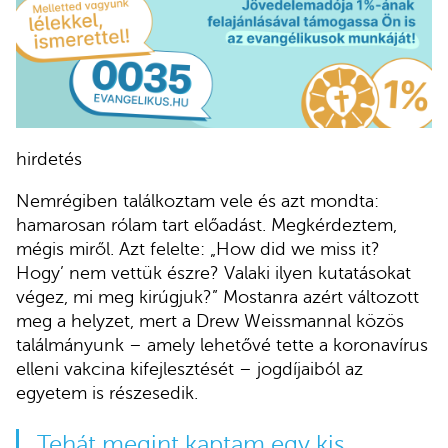
hirdetés
Nemrégiben találkoztam vele és azt mondta:
hamarosan rólam tart előadást. Megkérdeztem,
mégis miről. Azt felelte: „How did we miss it?
Hogy’ nem vettük észre? Valaki ilyen kutatásokat
végez, mi meg kirúgjuk?” Mostanra azért változott
meg a helyzet, mert a Drew Weissmannal közös
találmányunk – amely lehetővé tette a koronavírus
elleni vakcina kifejlesztését – jogdíjaiból az
egyetem is részesedik.
Tehát megint kaptam egy kis