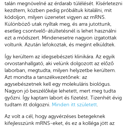
talán megnövelné az érdarab túlélését. Kísérletezni
kezdtem, közben pedig próbáltuk kitalálni, mit
kódoljon, milyen üzenetet vigyen az mRNS.
Különböző utak nyíltak meg, és arra jutottunk,
esetleg csontvelő-átültetésnél is lehet használni
ezt a módszert. Mindenesetre nagyon izgatottak
voltunk. Azután lefokoztak, és megint elküldtek.
Így kerültem az idegsebészeti klinikára. Az egyik
orvostanhallgató, aki velünk dolgozott az előző
laborban, megtudta, milyen helyzetbe kerültem.
Azt mondta a tanszékvezetőnek: az
agysebészetnek kell egy molekuláris biológus.
Nagyon jó beszélőkéje lehetett, mert meg tudta
győzni. Így kaptam labort és fizetést. Tizenhét évig
tudtam itt dolgozni.
Minden itt született
.
Az volt a cél, hogy agyvérzéses betegeknek
kifejlesszünk mRNS-eket, és ez a kolléga jött az