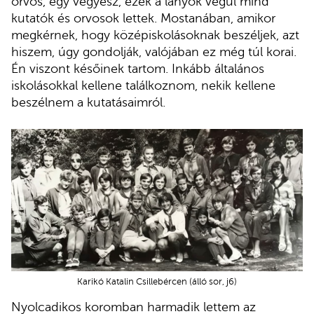
orvos, egy vegyész, ezek a lányok végül mind
kutatók és orvosok lettek. Mostanában, amikor
megkérnek, hogy középiskolásoknak beszéljek, azt
hiszem, úgy gondolják, valójában ez még túl korai.
Én viszont későinek tartom. Inkább általános
iskolásokkal kellene találkoznom, nekik kellene
beszélnem a kutatásaimról.
Karikó Katalin Csillebércen (álló sor, j6)
Nyolcadikos koromban harmadik lettem az