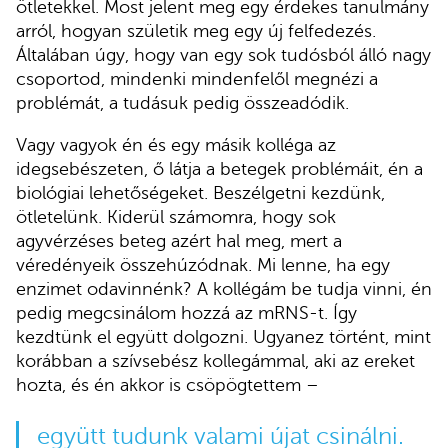
ötletekkel. Most jelent meg egy érdekes tanulmány
arról, hogyan születik meg egy új felfedezés.
Általában úgy, hogy van egy sok tudósból álló nagy
csoportod, mindenki mindenfelől megnézi a
problémát, a tudásuk pedig összeadódik.
Vagy vagyok én és egy másik kolléga az
idegsebészeten, ő látja a betegek problémáit, én a
biológiai lehetőségeket. Beszélgetni kezdünk,
ötletelünk. Kiderül számomra, hogy sok
agyvérzéses beteg azért hal meg, mert a
véredényeik összehúzódnak. Mi lenne, ha egy
enzimet odavinnénk? A kollégám be tudja vinni, én
pedig megcsinálom hozzá az mRNS-t. Így
kezdtünk el együtt dolgozni. Ugyanez történt, mint
korábban a szívsebész kollegámmal, aki az ereket
hozta, és én akkor is csöpögtettem –
együtt tudunk valami újat csinálni.