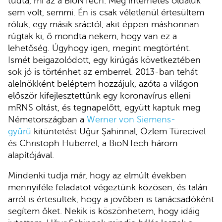
tudta, mi az a BioNTech. Még internetes oldaluk
sem volt, semmi. Én is csak véletlenül értesültem
róluk, egy másik sráctól, akit éppen máshonnan
rúgtak ki, ő mondta nekem, hogy van ez a
lehetőség. Úgyhogy igen, megint megtörtént.
Ismét beigazolódott, egy kirúgás következtében
sok jó is történhet az emberrel. 2013-ban tehát
alelnökként beléptem hozzájuk, azóta a világon
először kifejlesztettünk egy koronavírus elleni
mRNS oltást, és tegnapelőtt, együtt kaptuk meg
Németországban a
Werner von Siemens-
gyűrű
kitüntetést Uğur Şahinnal, Özlem Türecivel
és Christoph Huberrel, a BioNTech három
alapítójával.
Mindenki tudja már, hogy az elmúlt években
mennyiféle feladatot végeztünk közösen, és talán
arról is értesültek, hogy a jövőben is tanácsadóként
segítem őket. Nekik is köszönhetem, hogy idáig