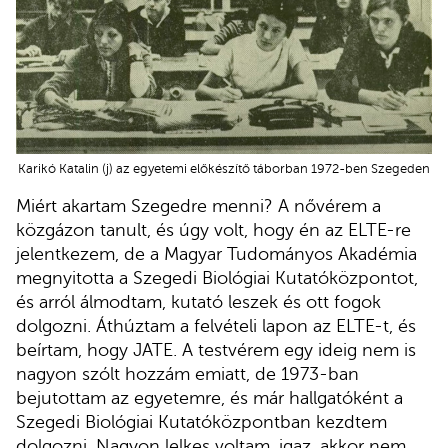
Karikó Katalin (j) az egyetemi előkészítő táborban 1972-ben Szegeden
Miért akartam Szegedre menni? A nővérem a
közgázon tanult, és úgy volt, hogy én az ELTE-re
jelentkezem, de a Magyar Tudományos Akadémia
megnyitotta a Szegedi Biológiai Kutatóközpontot,
és arról álmodtam, kutató leszek és ott fogok
dolgozni. Áthúztam a felvételi lapon az ELTE-t, és
beírtam, hogy JATE. A testvérem egy ideig nem is
nagyon szólt hozzám emiatt, de 1973-ban
bejutottam az egyetemre, és már hallgatóként a
Szegedi Biológiai Kutatóközpontban kezdtem
dolgozni. Nagyon lelkes voltam, igaz, akkor nem