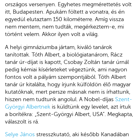
országos versenyen. Egyhetes megmérettetés volt
itt, Budapesten. Apukám föltett a vonatra, és én
egyedül elutaztam 150 kilométerre. Amíg vissza
nem mentem, nem tudták, megérkeztem-e, mi
történt velem. Akkor ilyen volt a világ.
A helyi gimnáziumba jártam, kiváló tanárok
tanítottak. Tóth Albert, a biológiatanárom, Rácz
tanár úr-díjat is kapott, Csobay Zoltán tanár úrnál
pedig kémiai kísérleteket végeztünk, ami nagyon
fontos volt a pályám szempontjából. Tóth Albert
tanár úr kitalálta, hogy írjunk külföldön élő magyar
kutatóknak, mert persze másnak nem is írhattunk,
hiszen nem tudtunk angolul. A Nobel-díjas
Szent-
Györgyi Albertnek
is küldtünk egy levelet, azt írtuk
a borítékra: „Szent-Györgyi Albert, USA”. Megkapta,
válaszolt is rá.
Selye János
stresszkutató, aki később Kanadában