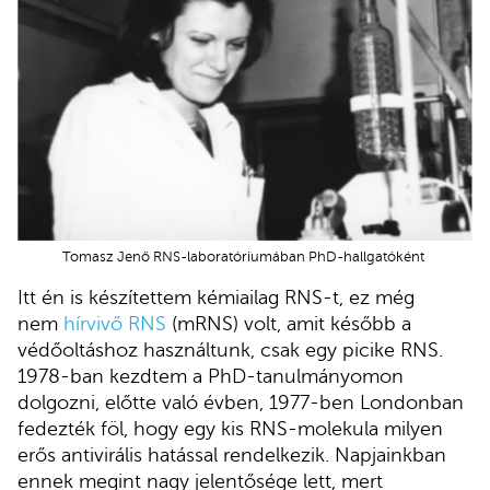
Tomasz Jenő RNS-laboratóriumában PhD-hallgatóként
Itt én is készítettem kémiailag RNS-t, ez még
nem
hírvivő RNS
(mRNS) volt, amit később a
védőoltáshoz használtunk, csak egy picike RNS.
1978-ban kezdtem a PhD-tanulmányomon
dolgozni, előtte való évben, 1977-ben Londonban
fedezték föl, hogy egy kis RNS-molekula milyen
erős antivirális hatással rendelkezik. Napjainkban
ennek megint nagy jelentősége lett, mert