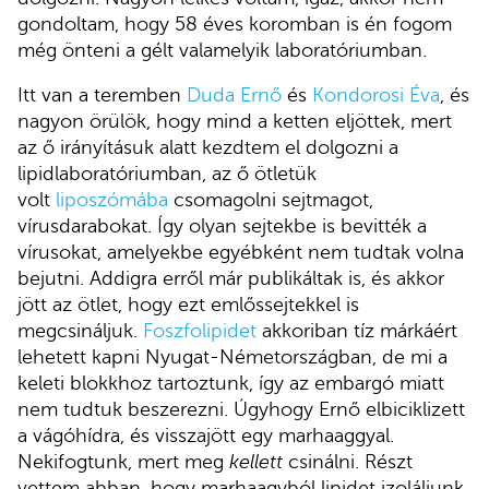
gondoltam, hogy 58 éves koromban is én fogom
még önteni a gélt valamelyik laboratóriumban.
Itt van a teremben
Duda Ernő
és
Kondorosi Éva
, és
nagyon örülök, hogy mind a ketten eljöttek, mert
az ő irányításuk alatt kezdtem el dolgozni a
lipidlaboratóriumban, az ő ötletük
volt
liposzómába
csomagolni sejtmagot,
vírusdarabokat. Így olyan sejtekbe is bevitték a
vírusokat, amelyekbe egyébként nem tudtak volna
bejutni. Addigra erről már publikáltak is, és akkor
jött az ötlet, hogy ezt emlőssejtekkel is
megcsináljuk.
Foszfolipidet
akkoriban tíz márkáért
lehetett kapni Nyugat-Németországban, de mi a
keleti blokkhoz tartoztunk, így az embargó miatt
nem tudtuk beszerezni. Úgyhogy Ernő elbiciklizett
a vágóhídra, és visszajött egy marhaaggyal.
Nekifogtunk, mert meg
kellett
csinálni. Részt
vettem abban, hogy marhaagyból lipidet izoláljunk.