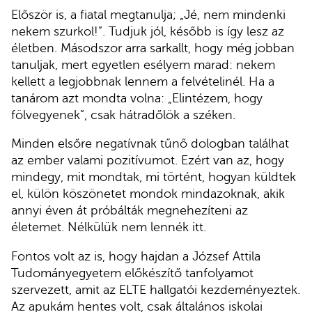
Először is, a fiatal megtanulja; „Jé, nem mindenki
nekem szurkol!”. Tudjuk jól, később is így lesz az
életben. Másodszor arra sarkallt, hogy még jobban
tanuljak, mert egyetlen esélyem marad: nekem
kellett a legjobbnak lennem a felvételinél. Ha a
tanárom azt mondta volna: „Elintézem, hogy
fölvegyenek”, csak hátradőlök a széken.
Minden elsőre negatívnak tűnő dologban találhat
az ember valami pozitívumot. Ezért van az, hogy
mindegy, mit mondtak, mi történt, hogyan küldtek
el, külön köszönetet mondok mindazoknak, akik
annyi éven át próbálták megnehezíteni az
életemet. Nélkülük nem lennék itt.
Fontos volt az is, hogy hajdan a József Attila
Tudományegyetem előkészítő tanfolyamot
szervezett, amit az ELTE hallgatói kezdeményeztek.
Az apukám hentes volt, csak általános iskolai