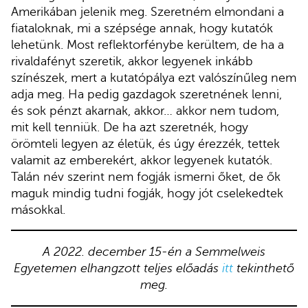
Amerikában jelenik meg. Szeretném elmondani a
fiataloknak, mi a szépsége annak, hogy kutatók
lehetünk. Most reflektorfénybe kerültem, de ha a
rivaldafényt szeretik, akkor legyenek inkább
színészek, mert a kutatópálya ezt valószínűleg nem
adja meg. Ha pedig gazdagok szeretnének lenni,
és sok pénzt akarnak, akkor… akkor nem tudom,
mit kell tenniük. De ha azt szeretnék, hogy
örömteli legyen az életük, és úgy érezzék, tettek
valamit az emberekért, akkor legyenek kutatók.
Talán név szerint nem fogják ismerni őket, de ők
maguk mindig tudni fogják, hogy jót cselekedtek
másokkal.
A 2022. december 15-én a Semmelweis
Egyetemen elhangzott teljes előadás
itt
tekinthető
meg.