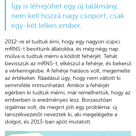
Így is létrejöhet egy új találmány,
nem kell hozzá nagy csoport, csak
egy-két lelkes ember.
2012-re el tudtuk érni, hogy egy nagyon icipici
mRNS-t bevittünk állatokba, és még négy nap
múlva is tudtuk mérni a kódolt fehérjét. Tehát
bevisszük az mRNS-t, elkészül a fehérje, és bekerül
a vérkeringésbe. A fehérje hatásos volt, megemelte
az értékeket. Ráadásul úgy, hogy nem váltott ki
semmiféle immunhatást. Amikor a fehérjét
egérben ki tudtuk mérni, már remélhettük, hogy az
emberben is eredményes lesz. Borzasztóan
izgalmas volt, de megint jött egy probléma: új
tanszékvezetőt neveztek ki, aki megelégelte a
dolgot, és 2013-ban ajtót mutatott.