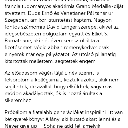
francia tudományos akadémia Grand Médaille-díját
átvettem. Duda Ernő és Venetianer Pál tanár úr
Szegeden, amikor kitüntetést kaptam. Nagyon
fontos számomra David Langer szerepe, akivel az
idegsebészeten dolgoztam együtt és Elliot S.
Barnathané, aki hét éven keresztül állta a
fizetésemet, végig abban reménykedve: csak
elnyerek már egy pályázatot. Az utolsó pillanatig
kitartottak mellettem, segítettek engem.
Az előadásom végén látják, név szerint is
felsorolom a kollégáimat, köztük azokat, akik nem
segítettek, de azáltal, hogy elküldtek, vagy más
módon akadályoztak, ők is hozzájárultak a
sikeremhez.
Próbálom a fiatalabb generációkat inspirálni. Itt van
két gyerekkönyv: A lány, aki kutató akart lenni és a
Never give up – Soha ne add fel, amelyik