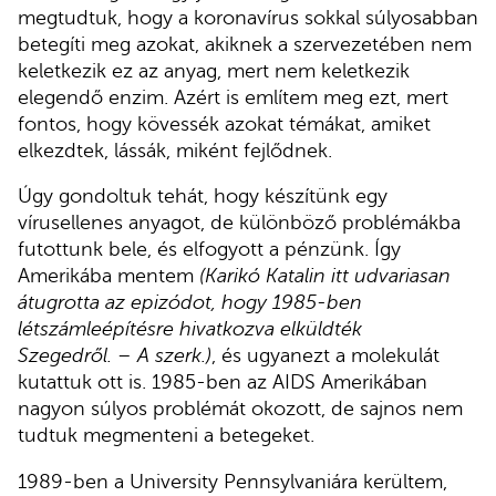
megtudtuk, hogy a koronavírus sokkal súlyosabban
betegíti meg azokat, akiknek a szervezetében nem
keletkezik ez az anyag, mert nem keletkezik
elegendő enzim. Azért is említem meg ezt, mert
fontos, hogy kövessék azokat témákat, amiket
elkezdtek, lássák, miként fejlődnek.
Úgy gondoltuk tehát, hogy készítünk egy
vírusellenes anyagot, de különböző problémákba
futottunk bele, és elfogyott a pénzünk. Így
Amerikába mentem
(Karikó Katalin itt udvariasan
átugrotta az epizódot, hogy 1985-ben
létszámleépítésre hivatkozva elküldték
Szegedről. – A szerk.)
, és ugyanezt a molekulát
kutattuk ott is. 1985-ben az AIDS Amerikában
nagyon súlyos problémát okozott, de sajnos nem
tudtuk megmenteni a betegeket.
1989-ben a University Pennsylvaniára kerültem,