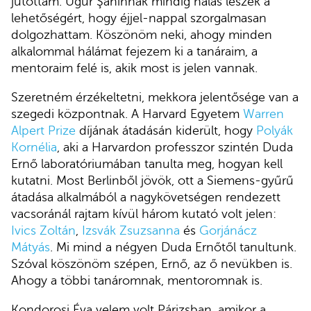
jutottam. Uğur Şahinnak mindig hálás leszek a
lehetőségért, hogy éjjel-nappal szorgalmasan
dolgozhattam. Köszönöm neki, ahogy minden
alkalommal hálámat fejezem ki a tanáraim, a
mentoraim felé is, akik most is jelen vannak.
Szeretném érzékeltetni, mekkora jelentősége van a
szegedi központnak. A Harvard Egyetem
Warren
Alpert Prize
díjának átadásán kiderült, hogy
Polyák
Kornélia
, aki a Harvardon professzor szintén Duda
Ernő laboratóriumában tanulta meg, hogyan kell
kutatni. Most Berlinből jövök, ott a Siemens-gyűrű
átadása alkalmából a nagykövetségen rendezett
vacsoránál rajtam kívül három kutató volt jelen:
Ivics Zoltán
,
Izsvák Zsuzsanna
és
Gorjánácz
Mátyás
. Mi mind a négyen Duda Ernőtől tanultunk.
Szóval köszönöm szépen, Ernő, az ő nevükben is.
Ahogy a többi tanáromnak, mentoromnak is.
Kondorosi Éva velem volt Párizsban, amikor a