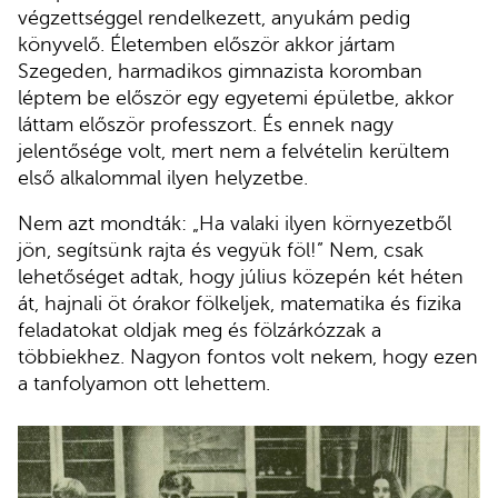
végzettséggel rendelkezett, anyukám pedig
könyvelő. Életemben először akkor jártam
Szegeden, harmadikos gimnazista koromban
léptem be először egy egyetemi épületbe, akkor
láttam először professzort. És ennek nagy
jelentősége volt, mert nem a felvételin kerültem
első alkalommal ilyen helyzetbe.
Nem azt mondták: „Ha valaki ilyen környezetből
jön, segítsünk rajta és vegyük föl!” Nem, csak
lehetőséget adtak, hogy július közepén két héten
át, hajnali öt órakor fölkeljek, matematika és fizika
feladatokat oldjak meg és fölzárkózzak a
többiekhez. Nagyon fontos volt nekem, hogy ezen
a tanfolyamon ott lehettem.