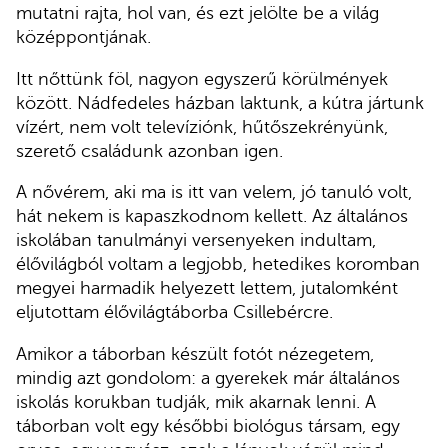
mutatni rajta, hol van, és ezt jelölte be a világ
középpontjának.
Itt nőttünk föl, nagyon egyszerű körülmények
között. Nádfedeles házban laktunk, a kútra jártunk
vízért, nem volt televíziónk, hűtőszekrényünk,
szerető családunk azonban igen.
A nővérem, aki ma is itt van velem, jó tanuló volt,
hát nekem is kapaszkodnom kellett. Az általános
iskolában tanulmányi versenyeken indultam,
élővilágból voltam a legjobb, hetedikes koromban
megyei harmadik helyezett lettem, jutalomként
eljutottam élővilágtáborba Csillebércre.
Amikor a táborban készült fotót nézegetem,
mindig azt gondolom: a gyerekek már általános
iskolás korukban tudják, mik akarnak lenni. A
táborban volt egy későbbi biológus társam, egy