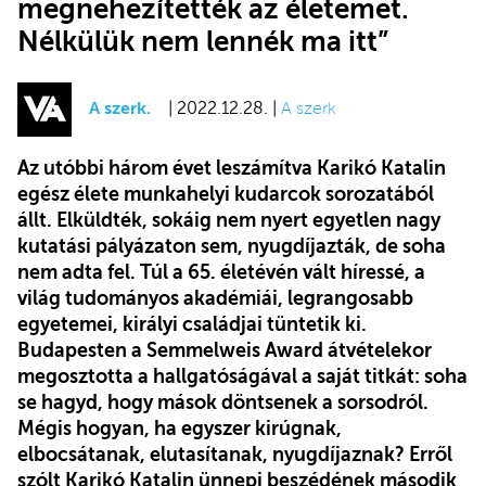
megnehezítették az életemet.
Nélkülük nem lennék ma itt”
A szerk.
| 2022.12.28. |
A szerk
Az utóbbi három évet leszámítva Karikó Katalin
egész élete munkahelyi kudarcok sorozatából
állt. Elküldték, sokáig nem nyert egyetlen nagy
kutatási pályázaton sem, nyugdíjazták, de soha
nem adta fel. Túl a 65. életévén vált híressé, a
világ tudományos akadémiái, legrangosabb
egyetemei, királyi családjai tüntetik ki.
Budapesten a Semmelweis Award átvételekor
megosztotta a hallgatóságával a saját titkát: soha
se hagyd, hogy mások döntsenek a sorsodról.
Mégis hogyan, ha egyszer kirúgnak,
elbocsátanak, elutasítanak, nyugdíjaznak? Erről
szólt Karikó Katalin ünnepi beszédének második