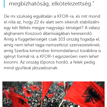
megbízhatóság, elkötelezettség.”
De mi szükség egyáltalán a KFOR-ra, és mit mond
el róla az, hogy 22 év alatt sem sikerült stabilizálni
egy két Békés megye nagyságú térséget? A válasz
alighanem Koszovó államiságában keresendő.
Amíg a függetlenségét csak 103 ország fogadja el,
amíg nem lehet tagja nemzetközi szervezeteknek,
amíg Szerbia kimondva-kimondatlanul továbbra is
igényt formál rá, a KFOR-t egyszerűen nem lehet
kivonni. Az ország lőporos hordó, a felek pedig
mind gyufával játszadoznak.