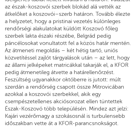
az észak-koszovói szerbek blokád alá vették az
átkelőket a koszovói–szerb határon. Tovább élezte
a helyzetet, hogy a pristinai vezetés különleges
rendőrségi alakulatokat küldött Koszovó főleg
szerbek lakta északi részébe, Belgrád pedig
páncélosokat vonultatott fel a közös határ mentén.
Az átmeneti megoldás – két hétig tartó, uniós
közvetítéssel zajlót tárgyalások után – az lett, hogy
az állami jelképeket matricákkal takarják el, a KFOR
pedig átmenetileg átvette a határellenőrzést.
Feszültség ugyanakkor októberre is jutott: múlt
szerdán a rendőrség csapott össze Mitrovicában
azokkal a koszovói szerbekkel, akik egy
csempészetellenes akciósorozat ellen tüntettek
Észak-Koszovó több településén. Mindez azt jelzi:
Kajári vezérőrnagy a szokásosnál is turbulensebb
időszakban vette át a KFOR-parancsnokságot.