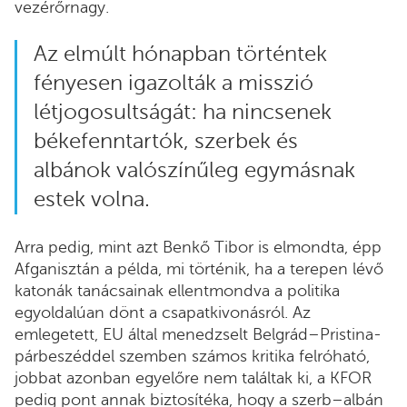
vezérőrnagy.
Az elmúlt hónapban történtek
fényesen igazolták a misszió
létjogosultságát: ha nincsenek
békefenntartók, szerbek és
albánok valószínűleg egymásnak
estek volna.
Arra pedig, mint azt Benkő Tibor is elmondta, épp
Afganisztán a példa, mi történik, ha a terepen lévő
katonák tanácsainak ellentmondva a politika
egyoldalúan dönt a csapatkivonásról. Az
emlegetett, EU által menedzselt Belgrád–Pristina-
párbeszéddel szemben számos kritika felróható,
jobbat azonban egyelőre nem találtak ki, a KFOR
pedig pont annak biztosítéka, hogy a szerb–albán