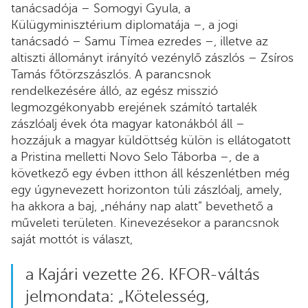
tanácsadója – Somogyi Gyula, a
Külügyminisztérium diplomatája –, a jogi
tanácsadó – Samu Tímea ezredes –, illetve az
altiszti állományt irányító vezénylő zászlós – Zsíros
Tamás főtörzszászlós. A parancsnok
rendelkezésére álló, az egész misszió
legmozgékonyabb erejének számító tartalék
zászlóalj évek óta magyar katonákból áll –
hozzájuk a magyar küldöttség külön is ellátogatott
a Pristina melletti Novo Selo Táborba –, de a
következő egy évben itthon áll készenlétben még
egy úgynevezett horizonton túli zászlóalj, amely,
ha akkora a baj, „néhány nap alatt” bevethető a
műveleti területen. Kinevezésekor a parancsnok
saját mottót is választ,
a Kajári vezette 26. KFOR-váltás
jelmondata: „Kötelesség,