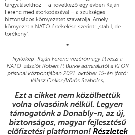
tárgyalásokhoz – a következő egy évben Kajári
Ferenc mediátorkodásával – a szükséges
biztonságos környezetet szavatolja. Amely
környezet a NATO értékelése szerint: „stabil, de
törékeny”.
*
Nyitókép: Kajári Ferenc vezérőrnagy átveszi a
NATO-zászlót Robert P. Burke admirálistól a KFOR
pristinai központjában 2021. október 15-én
(fotó:
Válasz Online/Vörös Szabolcs)
Ezt a cikket nem közölhettük
volna olvasóink nélkül. Legyen
támogatónk a Donably-n, az új,
biztonságos, magyar fejlesztésű
előfizetési platformon!
Részletek