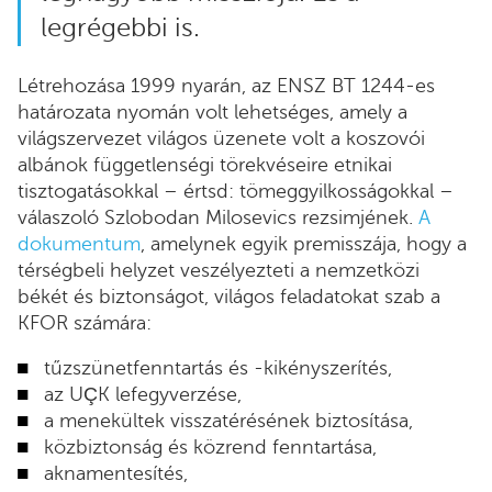
legrégebbi is.
Létrehozása 1999 nyarán, az ENSZ BT 1244-es
határozata nyomán volt lehetséges, amely a
világszervezet világos üzenete volt a koszovói
albánok függetlenségi törekvéseire etnikai
tisztogatásokkal – értsd: tömeggyilkosságokkal –
válaszoló Szlobodan Milosevics rezsimjének.
A
dokumentum
, amelynek egyik premisszája, hogy a
térségbeli helyzet veszélyezteti a nemzetközi
békét és biztonságot, világos feladatokat szab a
KFOR számára:
tűzszünetfenntartás és -kikényszerítés,
az UÇK lefegyverzése,
a menekültek visszatérésének biztosítása,
közbiztonság és közrend fenntartása,
aknamentesítés,