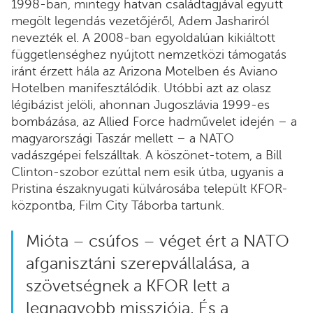
1998-ban, mintegy hatvan családtagjával együtt
megölt legendás vezetőjéről, Adem Jashariról
nevezték el. A 2008-ban egyoldalúan kikiáltott
függetlenséghez nyújtott nemzetközi támogatás
iránt érzett hála az Arizona Motelben és Aviano
Hotelben manifesztálódik. Utóbbi azt az olasz
légibázist jelöli, ahonnan Jugoszlávia 1999-es
bombázása, az Allied Force hadművelet idején – a
magyarországi Taszár mellett – a NATO
vadászgépei felszálltak. A köszönet-totem, a Bill
Clinton-szobor ezúttal nem esik útba, ugyanis a
Pristina északnyugati külvárosába települt KFOR-
központba, Film City Táborba tartunk.
Mióta – csúfos – véget ért a NATO
afganisztáni szerepvállalása, a
szövetségnek a KFOR lett a
legnagyobb missziója. És a