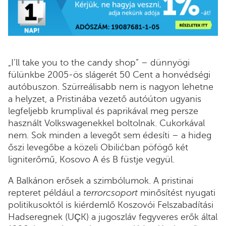
„I’ll take you to the candy shop” – dünnyögi
fülünkbe 2005-ös slágerét 50 Cent a honvédségi
autóbuszon. Szürreálisabb nem is nagyon lehetne
a helyzet, a Pristinába vezető autóúton ugyanis
legfeljebb krumplival és paprikával meg persze
használt Volkswagenekkel boltolnak. Cukorkával
nem. Sok minden a levegőt sem édesíti – a hideg
őszi levegőbe a közeli Obilićban pöfögő két
ligniterőmű, Kosovo A és B füstje vegyül.
A Balkánon erősek a szimbólumok. A pristinai
repteret például a
terrorcsoport
minősítést nyugati
politikusoktól is kiérdemlő Koszovói Felszabadítási
Hadseregnek (UÇK) a jugoszláv fegyveres erők által