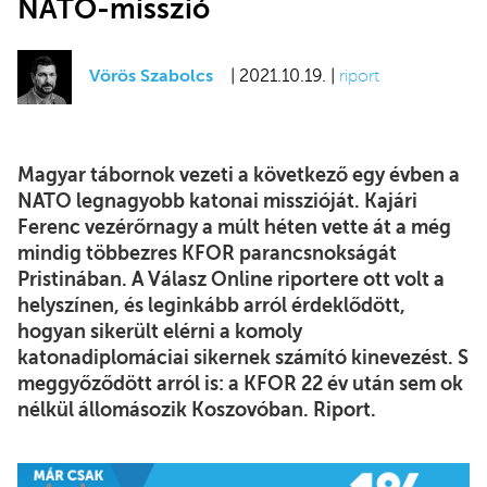
NATO-misszió
Vörös Szabolcs
| 2021.10.19. |
riport
Magyar tábornok vezeti a következő egy évben a
NATO legnagyobb katonai misszióját. Kajári
Ferenc vezérőrnagy a múlt héten vette át a még
mindig többezres KFOR parancsnokságát
Pristinában. A Válasz Online riportere ott volt a
helyszínen, és leginkább arról érdeklődött,
hogyan sikerült elérni a komoly
katonadiplomáciai sikernek számító kinevezést. S
meggyőződött arról is: a KFOR 22 év után sem ok
nélkül állomásozik Koszovóban. Riport.