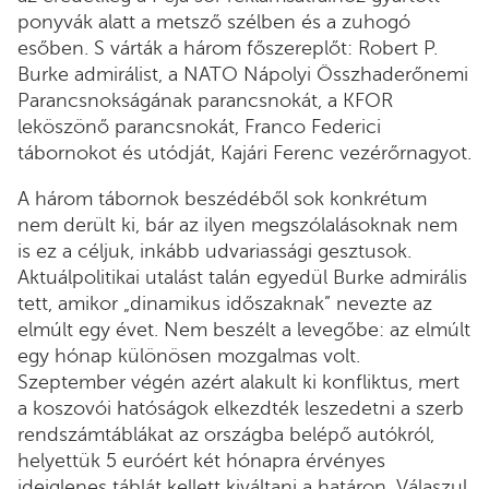
ponyvák alatt a metsző szélben és a zuhogó
esőben. S várták a három főszereplőt: Robert P.
Burke admirálist, a NATO Nápolyi Összhaderőnemi
Parancsnokságának parancsnokát, a KFOR
leköszönő parancsnokát, Franco Federici
tábornokot és utódját, Kajári Ferenc vezérőrnagyot.
A három tábornok beszédéből sok konkrétum
nem derült ki, bár az ilyen megszólalásoknak nem
is ez a céljuk, inkább udvariassági gesztusok.
Aktuálpolitikai utalást talán egyedül Burke admirális
tett, amikor „dinamikus időszaknak” nevezte az
elmúlt egy évet. Nem beszélt a levegőbe: az elmúlt
egy hónap különösen mozgalmas volt.
Szeptember végén azért alakult ki konfliktus, mert
a koszovói hatóságok elkezdték leszedetni a szerb
rendszámtáblákat az országba belépő autókról,
helyettük 5 euróért két hónapra érvényes
ideiglenes táblát kellett kiváltani a határon. Válaszul