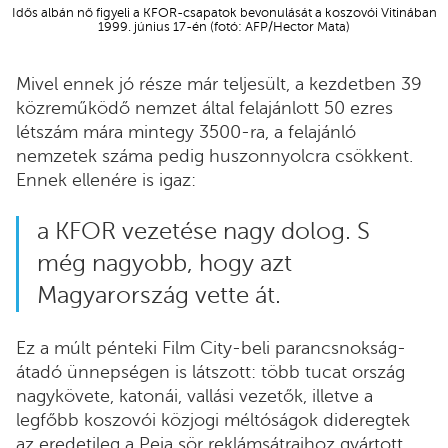
Idős albán nő figyeli a KFOR-csapatok bevonulását a koszovói Vitinában
1999. június 17-én (fotó: AFP/Hector Mata)
Mivel ennek jó része már teljesült, a kezdetben 39
közreműködő nemzet által felajánlott 50 ezres
létszám mára mintegy 3500-ra, a felajánló
nemzetek száma pedig huszonnyolcra csökkent.
Ennek ellenére is igaz:
a KFOR vezetése nagy dolog. S
még nagyobb, hogy azt
Magyarország vette át.
Ez a múlt pénteki Film City-beli parancsnokság-
átadó ünnepségen is látszott: több tucat ország
nagykövete, katonái, vallási vezetők, illetve a
legfőbb koszovói közjogi méltóságok dideregtek
az eredetileg a Peja sör reklámsátraihoz gyártott