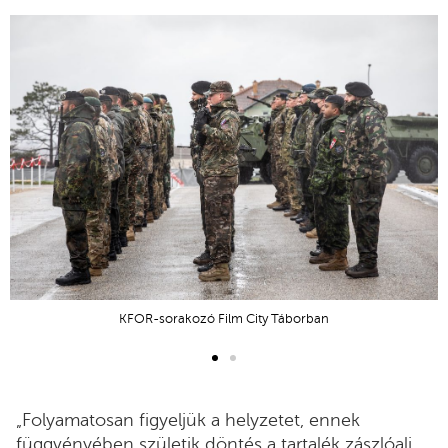
KFOR-sorakozó Film City Táborban
„Folyamatosan figyeljük a helyzetet, ennek
függvényében születik döntés a tartalék zászlóalj