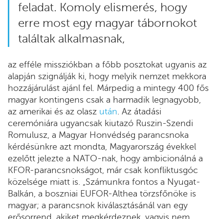
feladat. Komoly elismerés, hogy
erre most egy magyar tábornokot
találtak alkalmasnak,
az efféle missziókban a főbb posztokat ugyanis az
alapján szignálják ki, hogy melyik nemzet mekkora
hozzájárulást ajánl fel. Márpedig a mintegy 400 fős
magyar kontingens csak a harmadik legnagyobb,
az amerikai és az olasz
után
. Az átadási
ceremóniára ugyancsak kiutazó Ruszin-Szendi
Romulusz, a Magyar Honvédség parancsnoka
kérdésünkre azt mondta, Magyarország évekkel
ezelőtt jelezte a NATO-nak, hogy ambicionálná a
KFOR-parancsnokságot, már csak konfliktusgóc
közelsége miatt is. „Számunkra fontos a Nyugat-
Balkán, a boszniai EUFOR-Althea törzsfőnöke is
magyar; a parancsnok kiválasztásánál van egy
erősorrend, akiket megkérdeznek, vagyis nem