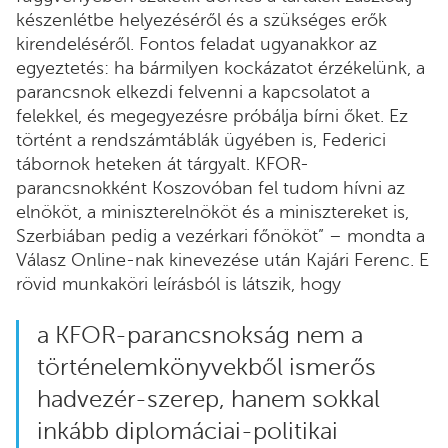
készenlétbe helyezéséről és a szükséges erők
kirendeléséről. Fontos feladat ugyanakkor az
egyeztetés: ha bármilyen kockázatot érzékelünk, a
parancsnok elkezdi felvenni a kapcsolatot a
felekkel, és megegyezésre próbálja bírni őket. Ez
történt a rendszámtáblák ügyében is, Federici
tábornok heteken át tárgyalt. KFOR-
parancsnokként Koszovóban fel tudom hívni az
elnököt, a miniszterelnököt és a minisztereket is,
Szerbiában pedig a vezérkari főnököt” – mondta a
Válasz Online-nak kinevezése után Kajári Ferenc. E
rövid munkaköri leírásból is látszik, hogy
a KFOR-parancsnokság nem a
történelemkönyvekből ismerős
hadvezér-szerep, hanem sokkal
inkább diplomáciai-politikai