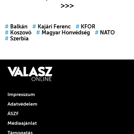
>>>
#
Balkán
#
Kajári Ferenc
#
KFOR
#
Koszovó
#
Magyar Honvédség
#
NATO
#
Szerbia
Impresszum
Adatvédelem
ÁSZF
Médiaajánlat
Támogatás