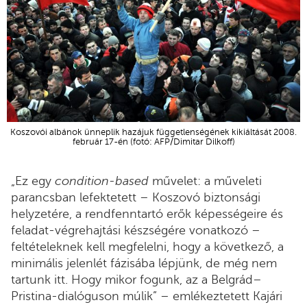
Koszovói albánok ünneplik hazájuk függetlenségének kikiáltását 2008.
február 17-én (fotó: AFP/Dimitar Dilkoff)
„Ez egy
condition-based
művelet: a műveleti
parancsban lefektetett – Koszovó biztonsági
helyzetére, a rendfenntartó erők képességeire és
feladat-végrehajtási készségére vonatkozó –
feltételeknek kell megfelelni, hogy a következő, a
minimális jelenlét fázisába lépjünk, de még nem
tartunk itt. Hogy mikor fogunk, az a Belgrád–
Pristina-dialóguson múlik” – emlékeztetett Kajári