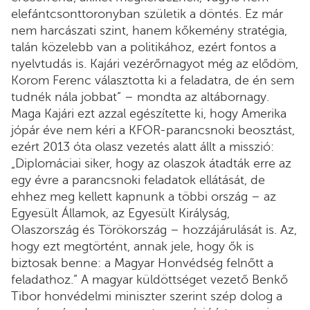
elefántcsonttoronyban születik a döntés. Ez már
nem harcászati szint, hanem kőkemény stratégia,
talán közelebb van a politikához, ezért fontos a
nyelvtudás is. Kajári vezérőrnagyot még az elődöm,
Korom Ferenc választotta ki a feladatra, de én sem
tudnék nála jobbat” – mondta az altábornagy.
Maga Kajári ezt azzal egészítette ki, hogy Amerika
jópár éve nem kéri a KFOR-parancsnoki beosztást,
ezért 2013 óta olasz vezetés alatt állt a misszió:
„Diplomáciai siker, hogy az olaszok átadták erre az
egy évre a parancsnoki feladatok ellátását, de
ehhez meg kellett kapnunk a többi ország – az
Egyesült Államok, az Egyesült Királyság,
Olaszország és Törökország – hozzájárulását is. Az,
hogy ezt megtörtént, annak jele, hogy ők is
biztosak benne: a Magyar Honvédség felnőtt a
feladathoz.” A magyar küldöttséget vezető Benkő
Tibor honvédelmi miniszter szerint szép dolog a